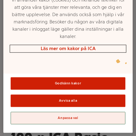
att göra våra tjänster mer relevanta, och ge dig en
bättre upplevelse. De används också som hjälp i vår
marknadsföring. Besöker du någon av våra digitala
kanaler i inloggat läge gäller dina inställningar i alla
kanaler.
Läs mer om kakor på ICA
Välj butik och handla
Godkänn kakor
Sortimentet kan variera mellan butikerna
Avvisa alla
Kaffefilter nr 2
Anpassa val