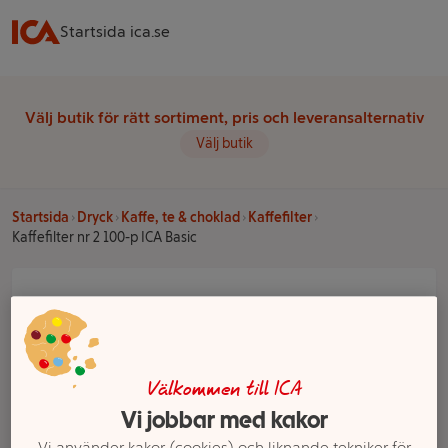
Startsida ica.se
Välj butik för rätt sortiment, pris och leveransalternativ
Välj butik
Startsida
Dryck
Kaffe, te & choklad
Kaffefilter
Kaffefilter nr 2 100-p ICA Basic
Välkommen till ICA
Vi jobbar med kakor
Vi använder kakor (cookies) och liknande tekniker för