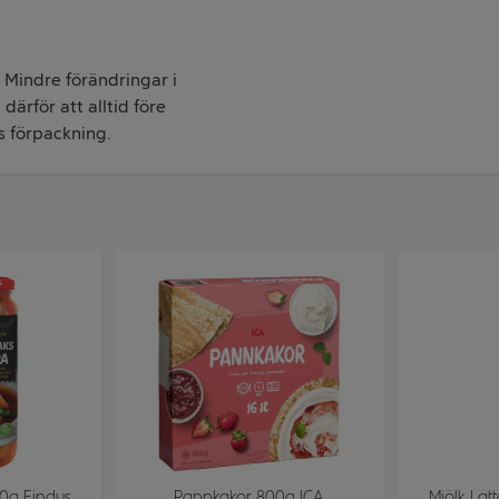
. Mindre förändringar i
därför att alltid före
s förpackning.
0g Findus
Pannkakor 800g ICA
Mjölk Latt