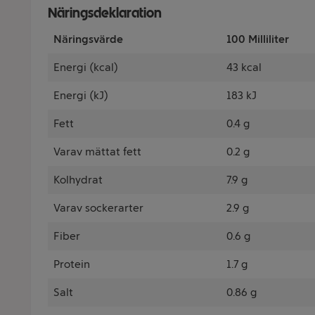
Näringsdeklaration
Näringsvärde
100 Milliliter
Energi (kcal)
43 kcal
Energi (kJ)
183 kJ
Fett
0.4 g
Varav mättat fett
0.2 g
Kolhydrat
7.9 g
Varav sockerarter
2.9 g
Fiber
0.6 g
Protein
1.7 g
Salt
0.86 g