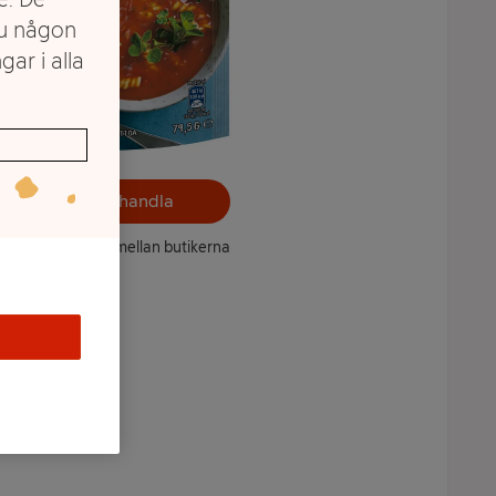
du någon
gar i alla
Välj butik och handla
ntet kan variera mellan butikerna