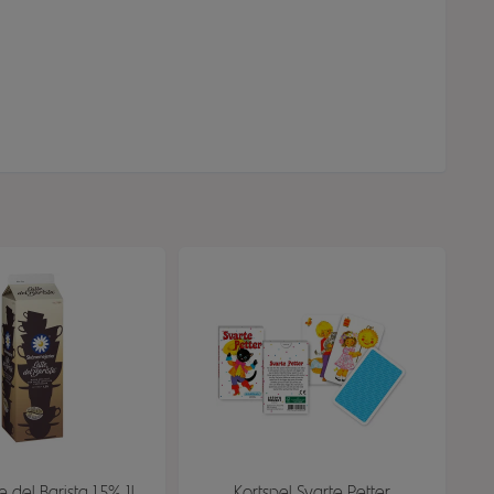
e del Barista 1,5% 1l
Kortspel Svarte Petter