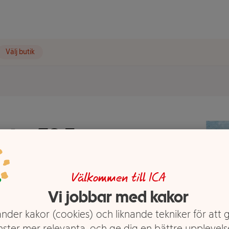
Välj butik
ta 79,5g
Välkommen till ICA
Vi jobbar med kakor
nder kakor (cookies) och liknande tekniker för att 
nster mer relevanta, och ge dig en bättre upplevels