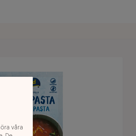
göra våra
e. De