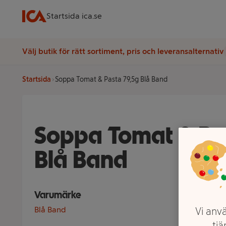
Startsida ica.se
Välj butik för rätt sortiment, pris och leveransalternativ
Startsida
Soppa Tomat & Pasta 79,5g Blå Band
Soppa Tomat & Pas
Blå Band
Varumärke
Blå Band
Vi anvä
tjä