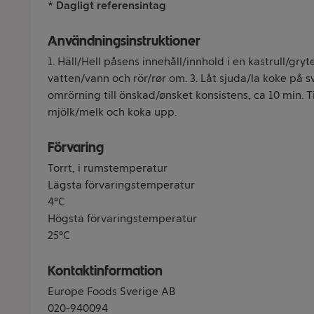
* Dagligt referensintag
Användningsinstruktioner
1. Häll/Hell påsens innehåll/innhold i en kastrull/gryte. 
vatten/vann och rör/rør om. 3. Låt sjuda/la koke på 
omrörning till önskad/ønsket konsistens, ca 10 min. Till
mjölk/melk och koka upp.
Förvaring
Torrt, i rumstemperatur
Lägsta förvaringstemperatur
4°C
Högsta förvaringstemperatur
25°C
Kontaktinformation
Europe Foods Sverige AB
020-940094