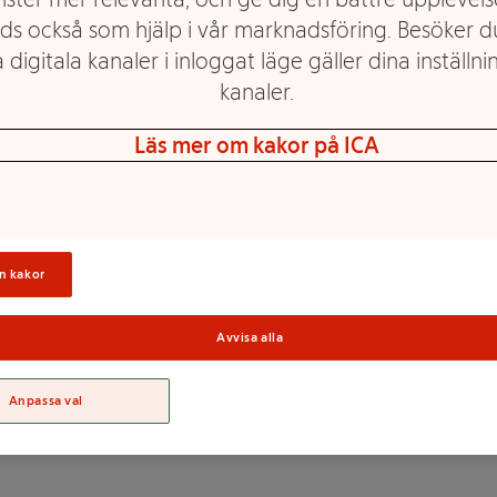
ds också som hjälp i vår marknadsföring. Besöker 
 digitala kanaler i inloggat läge gäller dina inställnin
mycket välsmakande soppor.
kanaler.
tt värmande mellanmål. En
llagningen.
Läs mer om kakor på ICA
ålla Kräftdjur Kan innehålla
 Kan innehålla Mjölk Kan
Sortime
 Kan innehålla Blötdjur
n kakor
Avvisa alla
TEN), tomat 22%,
k, vegetabiliskt fett (palm),
Anpassa val
os, persilja, oregano,
 FISK, MJÖLK, KRÄFTDJUR,