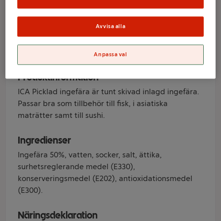
100g ICA
Avvisa alla
Varumärke
ICA
Anpassa val
Produktinformation
ICA Picklad ingefära är tunt skivad inlagd ingefära.
Passar bra som tillbehör till fisk, i asiatiska
maträtter samt till sushi.
Ingredienser
Ingefära 50%, vatten, socker, salt, ättika,
surhetsreglerande medel (E330),
konserveringsmedel (E202), antioxidationsmedel
(E300).
Näringsdeklaration