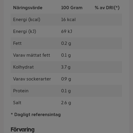
Näringsvärde
100 Gram
% av DRI(*)
Energi (kcal)
16 kcal
Energi (kJ)
69 kJ
Fett
0.2 g
Varav mättat fett
0.1 g
Kolhydrat
3.7 g
Varav sockerarter
0.9 g
Protein
0.1 g
Salt
2.6 g
* Dagligt referensintag
Förvaring