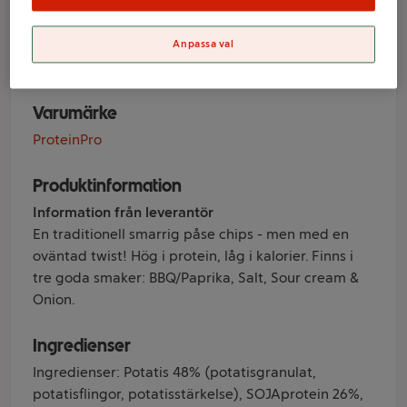
& Onion 50g
Proteinpro
Anpassa val
Varumärke
ProteinPro
Produktinformation
Information från leverantör
En traditionell smarrig påse chips - men med en
oväntad twist! Hög i protein, låg i kalorier. Finns i
tre goda smaker: BBQ/Paprika, Salt, Sour cream &
Onion.
Ingredienser
Ingredienser: Potatis 48% (potatisgranulat,
potatisflingor, potatisstärkelse), SOJAprotein 26%,