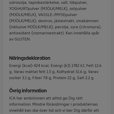
solrosolja, tapiokastärkelse, salt, lökpulver,
YOGHURTpulver (MJÖLK/MELK), ostpulver
(MJÖLK/MELK), VASSLE-/MYSEpulver
(MJÖLK/MELK), dextros, jästextrakt, smakämnen
(inklusive MJÖLK/MELK), persilja, syra (citronsyra),
antioxidant (rosmarinextrakt). Kan innehålla spår
av GLUTEN.
Näringsdeklaration
Energi (kcal) 424 kcal, Energi (kJ) 1782 kJ, Fett 12.6
g, Varav mättat fett 1.5 g, Kolhydrat 51.6 g, Varav
socker 3.1 g, Fiber 7.8 g, Protein 22 g, Salt 2.2 g
Övrig information
ICA har ambitionen att alltid ge Dig rätt
information. Mindre förändringar i produkternas
innehåll kan ske över tid och vi ber Dig därför att