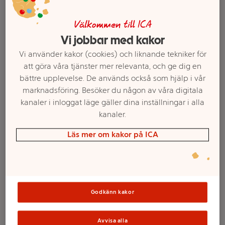
Välkommen till ICA
Vi jobbar med kakor
Vi använder kakor (cookies) och liknande tekniker för
att göra våra tjänster mer relevanta, och ge dig en
bättre upplevelse. De används också som hjälp i vår
marknadsföring. Besöker du någon av våra digitala
kanaler i inloggat läge gäller dina inställningar i alla
kanaler.
Välj butik och handla
Läs mer om kakor på ICA
Sortimentet kan variera mellan butikerna
Godkänn kakor
Chips Sourcream
Avvisa alla