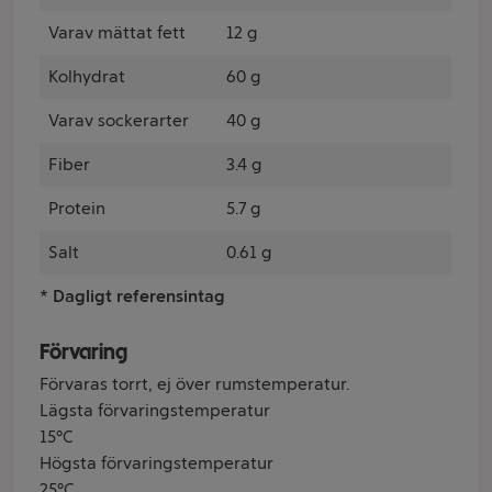
Varav mättat fett
12 g
Kolhydrat
60 g
Varav sockerarter
40 g
Fiber
3.4 g
Protein
5.7 g
Salt
0.61 g
* Dagligt referensintag
Förvaring
Förvaras torrt, ej över rumstemperatur.
Lägsta förvaringstemperatur
15°C
Högsta förvaringstemperatur
25°C