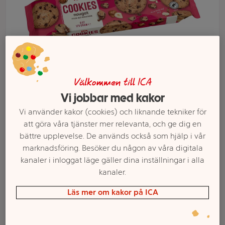
Välkommen till ICA
Vi jobbar med kakor
Vi använder kakor (cookies) och liknande tekniker för
Välj butik och handla
att göra våra tjänster mer relevanta, och ge dig en
bättre upplevelse. De används också som hjälp i vår
Sortimentet kan variera mellan butikerna
marknadsföring. Besöker du någon av våra digitala
kanaler i inloggat läge gäller dina inställningar i alla
kanaler.
Cookies Nougat
Läs mer om kakor på ICA
175g ICA