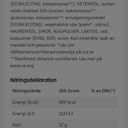
(SOJALECITIN), kakaomassa**), VETEMJÖL, socker,
mörk choklad 15% (socker, kakaomassa**,
glukossirap, kakaosmör**, emulgeringsmedel
(SOJALECITIN)), vegetabilsk olja (palm*, solros),
HAVREMJÖL, SMÖR, ÄGGPULVER, LAKTOS, salt,
bakpulver (E450, 500), arom. Kan innehålla spår av
mandel och pekannöt. *Läs om
hållbarhetscertifierad palmolja på ica.se
**Rainforest Alliance-certifierad. Läs mer på
www.ra.org
Näringsdeklaration
Näringsvärde
100 Gram
% av DRI(*)
Energi (kcal)
509 kcal
Energi (kJ)
2127 kJ
Fett
27 g