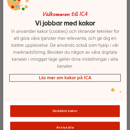
Välkommen till ICA
Vi jobbar med kakor
Vi använder kakor (cookies) och liknande tekniker för
att göra våra tjänster mer relevanta, och ge dig en
bättre upplevelse. De används också som hjälp i vår
marknadsföring. Besöker du någon av våra digitala
kanaler i inloggat läge gäller dina inställningar i alla
kanaler.
Välj butik och handla
Läs mer om kakor på ICA
Sortimentet kan variera mellan butikerna
Godkänn kakor
Kräftor Medium
Avvisa alla