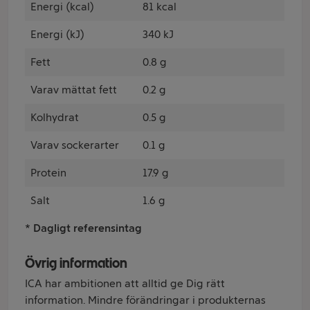
Energi (kcal)
81 kcal
Energi (kJ)
340 kJ
Fett
0.8 g
Varav mättat fett
0.2 g
Kolhydrat
0.5 g
Varav sockerarter
0.1 g
Protein
17.9 g
Salt
1.6 g
* Dagligt referensintag
Övrig information
ICA har ambitionen att alltid ge Dig rätt
information. Mindre förändringar i produkternas