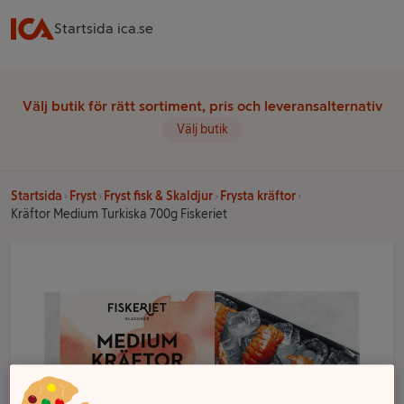
Startsida ica.se
Välj butik för rätt sortiment, pris och leveransalternativ
Välj butik
Startsida
Fryst
Fryst fisk & Skaldjur
Frysta kräftor
Kräftor Medium Turkiska 700g Fiskeriet