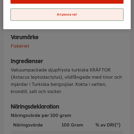
Turkiska 700g
Fiskeriet
Anpassa val
Varumärke
Fiskeriet
Ingredienser
Vakuumpackade djupfrysta turkiska KRÄFTOR
(Astacus leptodactylus), vildfångade med tinor och
mjärdar i Turkiska bergssjöar. Kokta i vatten,
krondill, salt och socker.​
Näringsdeklaration
Näringsvärde per 100 gram
Näringsvärde
100 Gram
% av DRI(*)