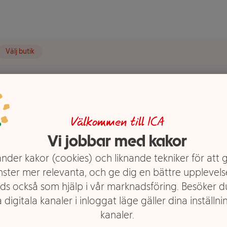
Välj butik
Välkommen till ICA
ALF
Vi jobbar med kakor
nder kakor (cookies) och liknande tekniker för att 
nster mer relevanta, och ge dig en bättre upplevels
ds också som hjälp i vår marknadsföring. Besöker 
 digitala kanaler i inloggat läge gäller dina inställnin
kanaler.
 att visa svaren för varandra.