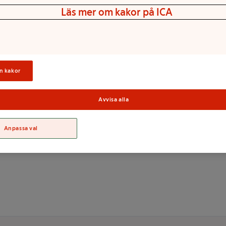
Läs mer om kakor på ICA
rens om. Vågar du ta svåra ord
d som ger låga poäng?
n kakor
Avvisa alla
Sortime
Anpassa val