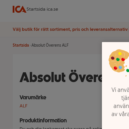
Startsida ica.se
Välj butik för rätt sortiment, pris och leveransalternativ
Startsida
Absolut Överens ALF
Absolut Överens 
Vi anvä
Varumärke
tjä
använ
ALF
av våra
Produktinformation
Du och din lagkamrat ska svara på roliga frågor, utan