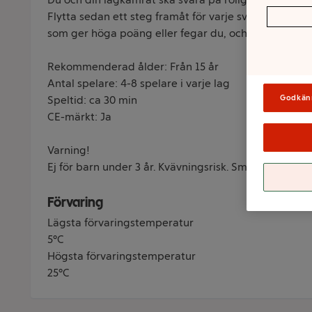
Flytta sedan ett steg framåt för varje svar ni är öve
som ger höga poäng eller fegar du, och tar lätta or
Rekommenderad ålder: Från 15 år
Antal spelare: 4-8 spelare i varje lag
Godkän
Speltid: ca 30 min
CE-märkt: Ja
Varning!
Ej för barn under 3 år. Kvävningsrisk. Smådelar.
Förvaring
Lägsta förvaringstemperatur
5°C
Högsta förvaringstemperatur
25°C