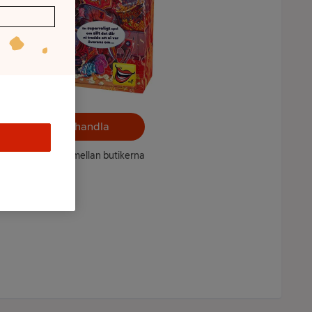
Välj butik och handla
ntet kan variera mellan butikerna