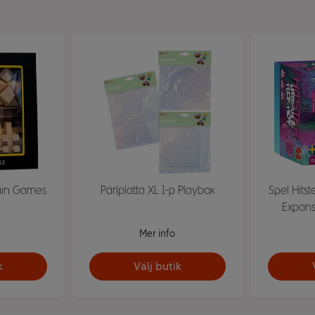
Brain Games
Pärlplatta XL 1-p Playbox
Spel Hits
Expans
Mer info
k
Välj butik