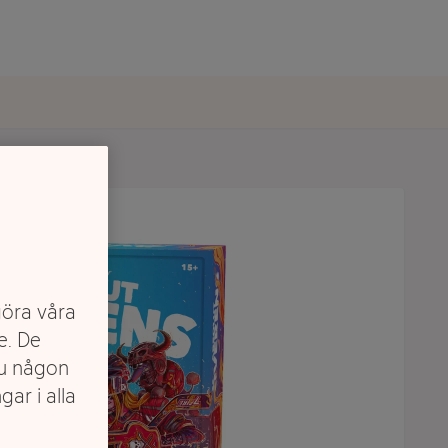
göra våra
e. De
du någon
gar i alla