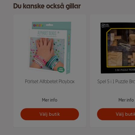
Du kanske också gillar
Pärlset Alfabetet Playbox
Spel 5 i 1 Puzzle 
Mer info
Mer info
Välj butik
Välj buti