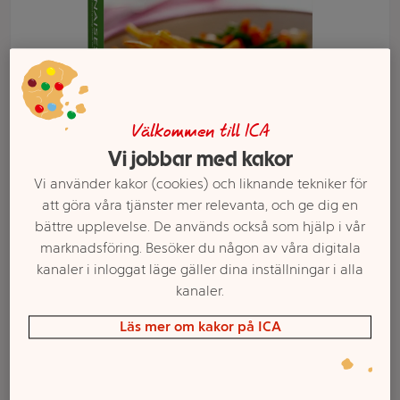
Välkommen till ICA
Vi jobbar med kakor
Vi använder kakor (cookies) och liknande tekniker för
att göra våra tjänster mer relevanta, och ge dig en
bättre upplevelse. De används också som hjälp i vår
Välj butik och handla
marknadsföring. Besöker du någon av våra digitala
kanaler i inloggat läge gäller dina inställningar i alla
Sortimentet kan variera mellan butikerna
kanaler.
Läs mer om kakor på ICA
Bearnaisesås 3-p