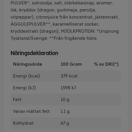
PULVER*, solrosolja, salt, stärkelsesirap, aromer,
lök, kryddor (dragon, gurkmeja, persilja,
vitpeppar), citronjuice från koncentrat, jästextrakt,
ÄGGULEPULVER**, karamelliserat socker,
kryddextrakt (dragon), MJÖLKPROTEIN. *Ursprung
Tyskland/Sverige. **Från frigående höns.
Näringsdeklaration
Näringsvärde
100 Gram
% av DRI(*)
Energi (kcal)
379 kcal
Energi (kJ)
1598 kJ
Fett
10 g
Varav mättat fett
1.1 g
Kolhydrat
67 g