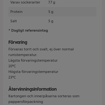
Varav sockerarter
7.7 g
Protein
5 g
Salt
5 g
* Dagligt referensintag
Förvaring
Förvaras torrt och svalt, ej över normal
rumstemperatur.
Lägsta förvaringstemperatur
10°C
Högsta förvaringstemperatur
23°C
Återvinningsinformation
Kartongen och innerpåsarna sorteras som
pappersförpackning