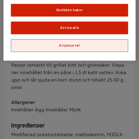
600ml ICA
Godkänn kakor
Varumärke
Avvisa alla
ICA
Anpassa val
Produktinformation
En fyllig och len sås med tydlig smak av dragon.
Passar utmärkt till grillat kött och grönsaker. Vispa
ner innehållet från en påse i 1,5 dl kallt vatten. Koka
upp och låt sjuda en kort stund och tillsätt 25-50 g
smör.
Allergener
Innehåller Ägg Innehåller Mjölk
Ingredienser
Modifierad potatisstärkelse, maltodextrin, MJÖLK-