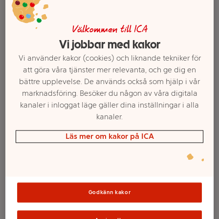
Välkommen till ICA
Vi jobbar med kakor
Vi använder kakor (cookies) och liknande tekniker för
att göra våra tjänster mer relevanta, och ge dig en
bättre upplevelse. De används också som hjälp i vår
marknadsföring. Besöker du någon av våra digitala
kanaler i inloggat läge gäller dina inställningar i alla
kanaler.
Välj butik och handla
Läs mer om kakor på ICA
Sortimentet kan variera mellan butikerna
Cookies
Godkänn kakor
Smörbakade