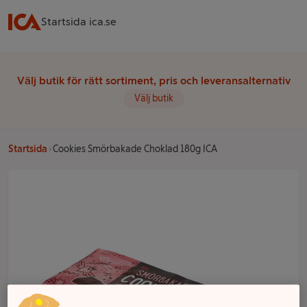
Startsida ica.se
Välj butik för rätt sortiment, pris och leveransalternativ
Välj butik
Startsida
Cookies Smörbakade Choklad 180g ICA