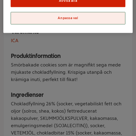
Avvisa alla
Choklad 180g ICA
Anpassa val
Varumärke
ICA
Produktinformation
Smörbakade cookies som är magnifikt sega mede
mjukaste chokladfyllning. Krispiga utanpå och
krämiga inuti, perfekt till fikat!
Ingredienser
Chokladfyllning 26% (socker, vegetabiliskt fett och
oljor (solros, shea, kokos) fettreducerat
kakaopulver, SKUMMJÖLKSPULVER, kakaomassa,
emulgeringsmedel (SOJALECITIN)), socker,
VETEMJÖL, chokladbitar 15% (socker, kakaomassa,