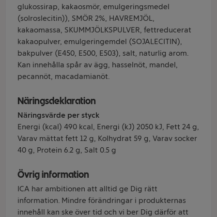
glukossirap, kakaosmör, emulgeringsmedel
(solroslecitin)), SMÖR 2%, HAVREMJÖL,
kakaomassa, SKUMMJÖLKSPULVER, fettreducerat
kakaopulver, emulgeringemdel (SOJALECITIN),
bakpulver (E450, E500, E503), salt, naturlig arom.
Kan innehålla spår av ägg, hasselnöt, mandel,
pecannöt, macadamianöt.
Näringsdeklaration
Näringsvärde per styck
Energi (kcal) 490 kcal, Energi (kJ) 2050 kJ, Fett 24 g,
Varav mättat fett 12 g, Kolhydrat 59 g, Varav socker
40 g, Protein 6.2 g, Salt 0.5 g
Övrig information
ICA har ambitionen att alltid ge Dig rätt
information. Mindre förändringar i produkternas
innehåll kan ske över tid och vi ber Dig därför att