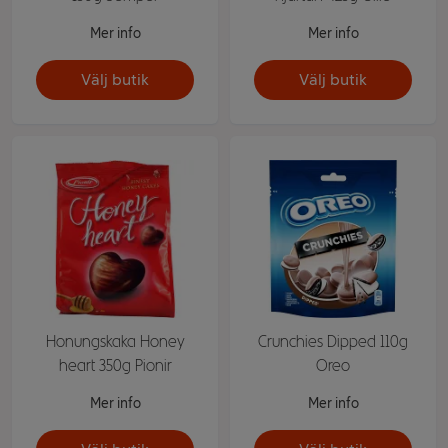
Mer info
Mer info
Välj butik
Välj butik
Honungskaka Honey
Crunchies Dipped 110g
heart 350g Pionir
Oreo
Mer info
Mer info