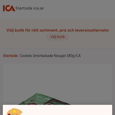
Startsida ica.se
Välj butik för rätt sortiment, pris och leveransalternativ
Välj butik
Startsida
Cookies Smörbakade Nougat 180g ICA