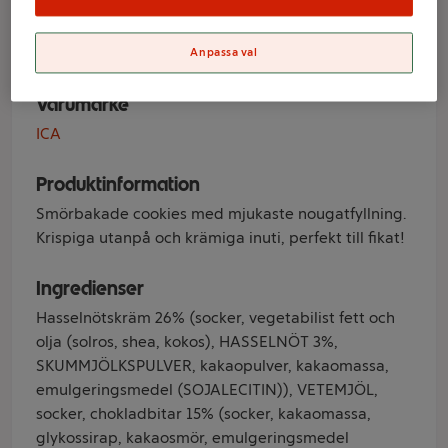
Nougat 180g ICA
Anpassa val
Varumärke
ICA
Produktinformation
Smörbakade cookies med mjukaste nougatfyllning.
Krispiga utanpå och krämiga inuti, perfekt till fikat!
Ingredienser
Hasselnötskräm 26% (socker, vegetabilist fett och
olja (solros, shea, kokos), HASSELNÖT 3%,
SKUMMJÖLKSPULVER, kakaopulver, kakaomassa,
emulgeringsmedel (SOJALECITIN)), VETEMJÖL,
socker, chokladbitar 15% (socker, kakaomassa,
glykossirap, kakaosmör, emulgeringsmedel