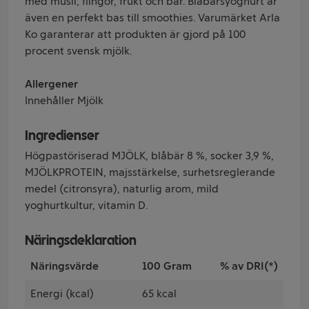
med müsli, flingor, frukt och bär. Blåbärsyoghurt är
även en perfekt bas till smoothies. Varumärket Arla
Ko garanterar att produkten är gjord på 100
procent svensk mjölk.
Allergener
Innehåller Mjölk
Ingredienser
Högpastöriserad MJÖLK, blåbär 8 %, socker 3,9 %,
MJÖLKPROTEIN, majsstärkelse, surhetsreglerande
medel (citronsyra), naturlig arom, mild
yoghurtkultur, vitamin D.
Näringsdeklaration
Näringsvärde
100 Gram
% av DRI(*)
Energi (kcal)
65 kcal