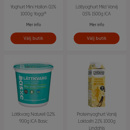
Yoghurt Mini Hallon 0,1%
Lättyoghurt Mild Vanilj
1000g Yoggi®
0,5% 1500g ICA
Mer info
Mer info
Välj butik
Välj butik
Lättkvarg Naturell 0,2%
Proteinyoghurt Vanilj
900g ICA Basic
Laktosfri 2,1% 1000g
Lindahls