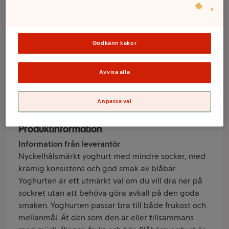
Blåbär 1,5%
lättsockrad 1000g
Arla Ko®
Godkänn kakor
Avvisa alla
Varumärke
Anpassa val
Arla Ko
Produktinformation
Information från leverantör
Nyckelhålsmärkt yoghurt med mindre socker, med
krämig konsistens och god smak av blåbär.
Yoghurten är ett utmärkt val om du vill dra ner på
sockret utan att behöva göra avkall på den goda
smaken. Yoghurten passar bra till både frukost och
mellanmål. Ät den som den är eller tillsammans