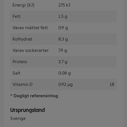
Energi (kJ)
275 kJ
Fett
1.5 g
Varav mättat fett
0.9 g
Kolhydrat
8.3 g
Varav sockerarter
7.9 g
Protein
3.7 g
Salt
0.08 g
Vitamin D
0.92 µg
18
* Dagligt referensintag
Ursprungsland
Sverige