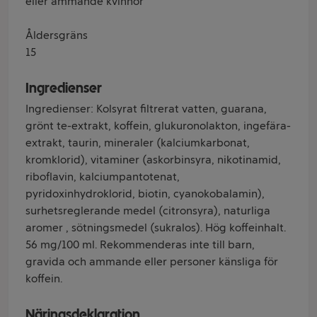
eller ammande kvinnor
Åldersgräns
15
Ingredienser
Ingredienser: Kolsyrat filtrerat vatten, guarana,
grönt te-extrakt, koffein, glukuronolakton, ingefära-
extrakt, taurin, mineraler (kalciumkarbonat,
kromklorid), vitaminer (askorbinsyra, nikotinamid,
riboflavin, kalciumpantotenat,
pyridoxinhydroklorid, biotin, cyanokobalamin),
surhetsreglerande medel (citronsyra), naturliga
aromer , sötningsmedel (sukralos). Hög koffeinhalt.
56 mg/100 ml. Rekommenderas inte till barn,
gravida och ammande eller personer känsliga för
koffein.
Näringsdeklaration