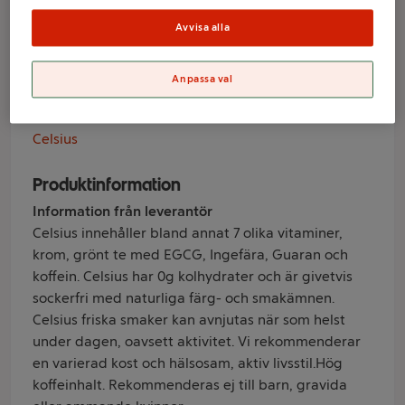
Frozen Berry
Avvisa alla
35,5cl Celsius
Anpassa val
Varumärke
Celsius
Produktinformation
Information från leverantör
Celsius innehåller bland annat 7 olika vitaminer,
krom, grönt te med EGCG, Ingefära, Guaran och
koffein. Celsius har 0g kolhydrater och är givetvis
sockerfri med naturliga färg- och smakämnen.
Celsius friska smaker kan avnjutas när som helst
under dagen, oavsett aktivitet. Vi rekommenderar
en varierad kost och hälsosam, aktiv livsstil.Hög
koffeinhalt. Rekommenderas ej till barn, gravida