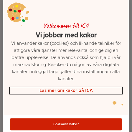
Välkommen till ICA
Vi jobbar med kakor
Vi använder kakor (cookies) och liknande tekniker för
att göra våra tjänster mer relevanta, och ge dig en
bättre upplevelse. De används också som hjälp i vår
marknadsföring. Besöker du någon av våra digitala
kanaler i inloggat läge gäller dina inställningar i alla
Välj butik och handla
kanaler.
Sortimentet kan variera mellan butikerna
Läs mer om kakor på ICA
Energidryck
Godkänn kakor