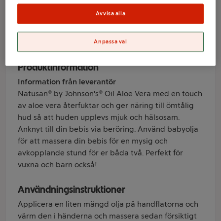
Avvisa alla
Varumärke
Natusan
Anpassa val
Produktinformation
Information från leverantör
Natusan® by Johnson's® Oil Aloe Vera med en touch
av aloe vera återfuktar och ger näring till ömtålig
hud så att huden upplevs mjuk och hälsosam.
Anknyt till din bebis via beröring. Använd babyolja
för att massera din bebis för en mysig och
avkopplande stund för er båda två. Perfekt för
vuxna och barn också!
Användningsinstruktioner
Applicera en liten mängd olja på handflatorna och
värm den i händerna och massera sedan försiktigt