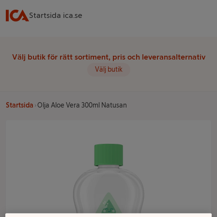
Startsida ica.se
Välj butik för rätt sortiment, pris och leveransalternativ
Välj butik
Startsida
Olja Aloe Vera 300ml Natusan