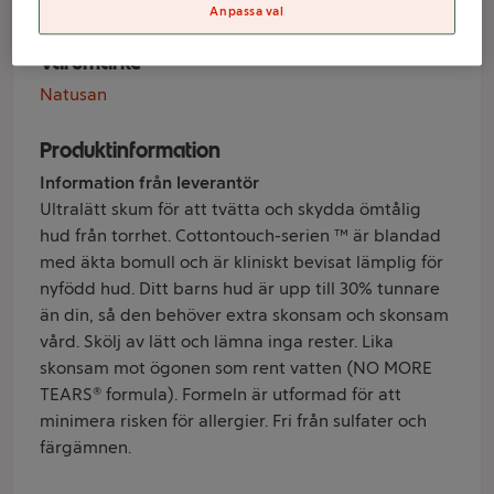
Anpassa val
Varumärke
Natusan
Produktinformation
Information från leverantör
Ultralätt skum för att tvätta och skydda ömtålig
hud från torrhet. Cottontouch-serien ™ är blandad
med äkta bomull och är kliniskt bevisat lämplig för
nyfödd hud. Ditt barns hud är upp till 30% tunnare
än din, så den behöver extra skonsam och skonsam
vård. Skölj av lätt och lämna inga rester. Lika
skonsam mot ögonen som rent vatten (NO MORE
TEARS® formula). Formeln är utformad för att
minimera risken för allergier. Fri från sulfater och
färgämnen.