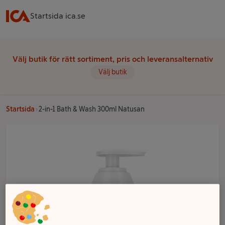
Startsida ica.se
Välj butik för rätt sortiment, pris och leveransalternativ
Välj butik
Startsida
2-in-1 Bath & Wash 300ml Natusan