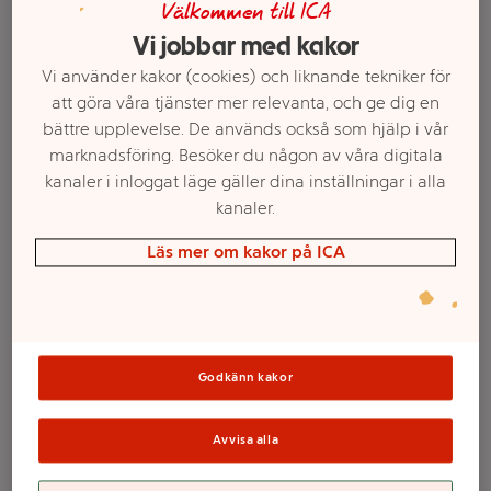
Välkommen till ICA
Vi jobbar med kakor
Vi använder kakor (cookies) och liknande tekniker för
att göra våra tjänster mer relevanta, och ge dig en
bättre upplevelse. De används också som hjälp i vår
marknadsföring. Besöker du någon av våra digitala
kanaler i inloggat läge gäller dina inställningar i alla
kanaler.
Läs mer om kakor på ICA
Välj butik och handla
Sortimentet kan variera mellan butikerna
Godkänn kakor
2-in-1 Bath & Wash
Avvisa alla
300ml Natusan