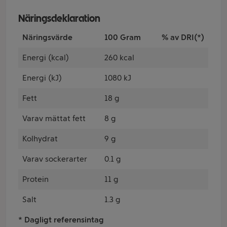
Näringsdeklaration
Näringsvärde
100 Gram
% av DRI(*)
Energi (kcal)
260 kcal
Energi (kJ)
1080 kJ
Fett
18 g
Varav mättat fett
8 g
Kolhydrat
9 g
Varav sockerarter
0.1 g
Protein
11 g
Salt
1.3 g
* Dagligt referensintag