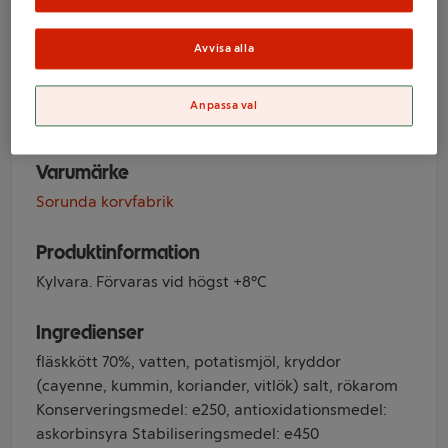
Kötthalt 550g
Sorunda
Avvisa alla
Korvfabrik
Anpassa val
Varumärke
Sorunda korvfabrik
Produktinformation
Kylvara. Förvaras vid högst +8°C
Ingredienser
fläskkött 70%, vatten, potatismjöl, kryddor
(cayenne, kummin, koriander, vitlök) salt, rökarom
Konserveringsmedel: e250, antioxidationsmedel:
askorbinsyra Stabiliseringsmedel: e450