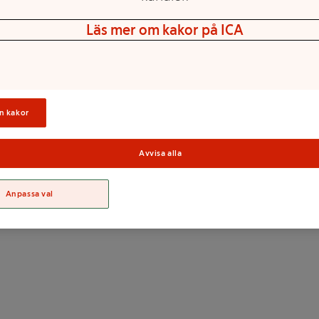
Läs mer om kakor på ICA
n kakor
Avvisa alla
Sortime
Anpassa val