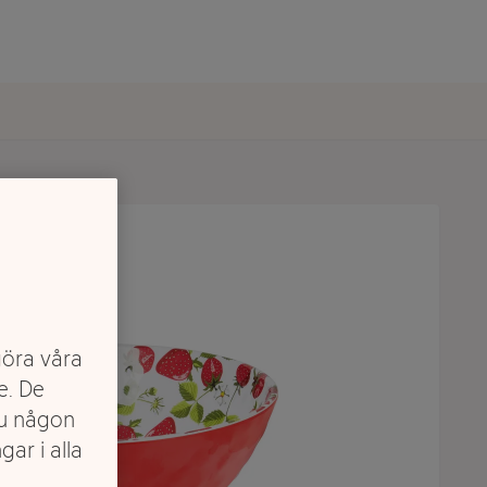
göra våra
e. De
du någon
gar i alla