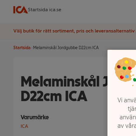
Startsida ica.se
Välj butik för rätt sortiment, pris och leveransalternativ
Startsida
Melaminskål Jordgubbe D22cm ICA
Melaminskål Jord
D22cm ICA
Vi anvä
tjä
använ
Varumärke
av våra
ICA