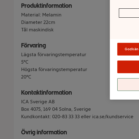
Produktinformation
Material: Melamin
Diameter 22cm
Tål maskindisk
Förvaring
Godkän
Lägsta förvaringstemperatur
5°C
Högsta förvaringstemperatur
20°C
Kontaktinformation
ICA Sverige AB
Box 4075, 169 04 Solna, Sverige
Kundkontakt: 020-83 33 33 eller ica.se/kundservice
Övrig information