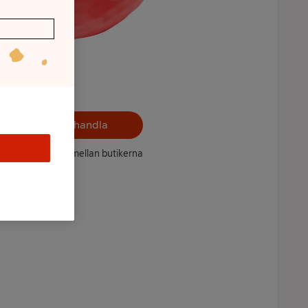
Välj butik och handla
ntet kan variera mellan butikerna