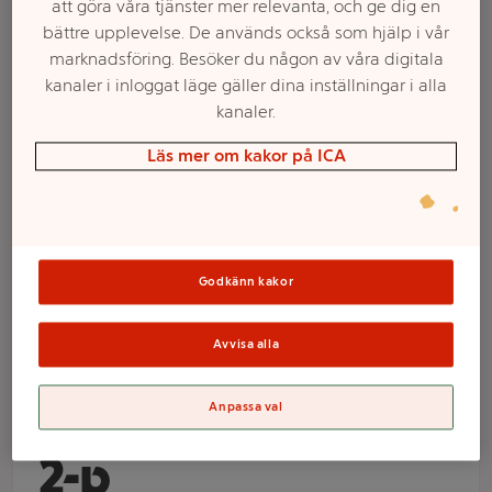
att göra våra tjänster mer relevanta, och ge dig en
bättre upplevelse. De används också som hjälp i vår
marknadsföring. Besöker du någon av våra digitala
kanaler i inloggat läge gäller dina inställningar i alla
kanaler.
Läs mer om kakor på ICA
Välj butik och handla
Godkänn kakor
Sortimentet kan variera mellan butikerna
Avvisa alla
Clips Jumbo Guld
Anpassa val
2-p