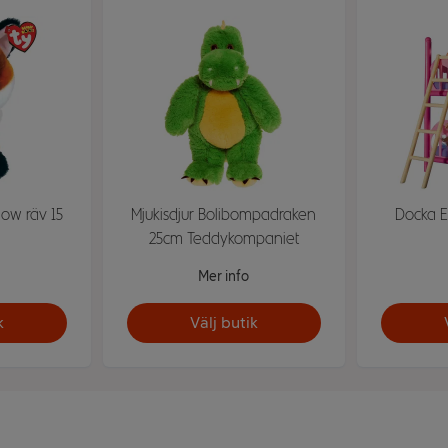
dow räv 15
Mjukisdjur Bolibompadraken
Docka E
25cm Teddykompaniet
Mer info
k
Välj butik