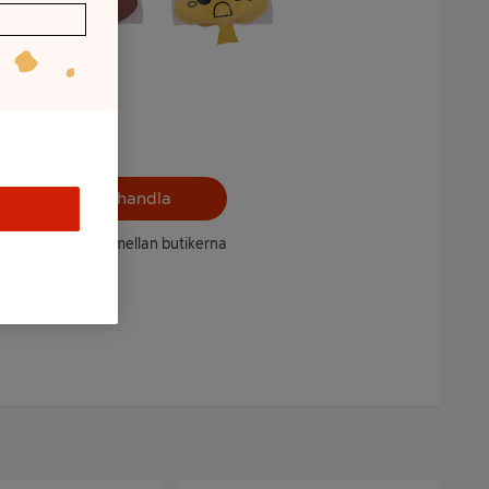
Välj butik och handla
ntet kan variera mellan butikerna