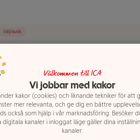
Välj butik
Välkommen till ICA
Vi jobbar med kakor
nder kakor (cookies) och liknande tekniker för att 
nster mer relevanta, och ge dig en bättre upplevels
ds också som hjälp i vår marknadsföring. Besöker 
ugen på att busa med dina
 digitala kanaler i inloggat läge gäller dina inställnin
på att någon ska sätta sig på
kanaler.