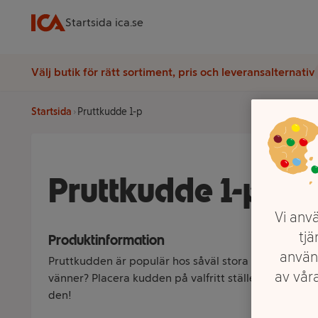
Startsida ica.se
Välj butik för rätt sortiment, pris och leveransalternativ
Startsida
Pruttkudde 1-p
Pruttkudde 1-p
Vi anvä
tjä
Produktinformation
använ
Pruttkudden är populär hos såväl stora som små. S
av våra
vänner? Placera kudden på valfritt ställe och vänta 
den!