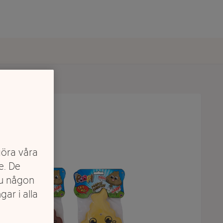
göra våra
e. De
du någon
gar i alla