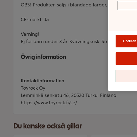
OBS! Produkten säljs i blandade färger, färg kan ej vä
CE-märkt: Ja
Varning!
Ej för barn under 3 år. Kvävningsrisk. Små delar.
Godkän
Övrig information
Kontaktinformation
Toyrock Oy
Lemminkäisenkatu 46, 20520 Turku, Finland
https://www.toyrock.fi/se/
Du kanske också gillar