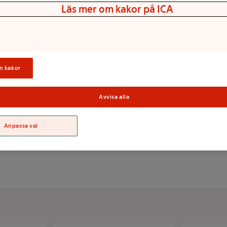
Läs mer om kakor på ICA
ljas vid köp.
n kakor
Avvisa alla
Sortime
Anpassa val