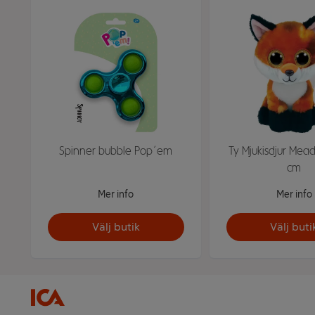
Spinner bubble Pop´em
Ty Mjukisdjur Mea
cm
Mer info
Mer info
Välj butik
Välj buti