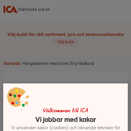
Startsida ica.se
Välj butik för rätt sortiment, pris och leveransalternativ
Välj butik
Startsida
Hängetiketter med snöre 20-p Hedlund
Välkommen till ICA
Vi jobbar med kakor
Vi använder kakor (cookies) och liknande tekniker för