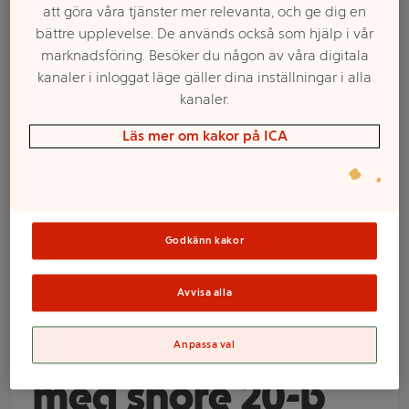
att göra våra tjänster mer relevanta, och ge dig en
bättre upplevelse. De används också som hjälp i vår
marknadsföring. Besöker du någon av våra digitala
kanaler i inloggat läge gäller dina inställningar i alla
kanaler.
Läs mer om kakor på ICA
Välj butik och handla
Godkänn kakor
Sortimentet kan variera mellan butikerna
Avvisa alla
Hängetiketter
Anpassa val
med snöre 20-p