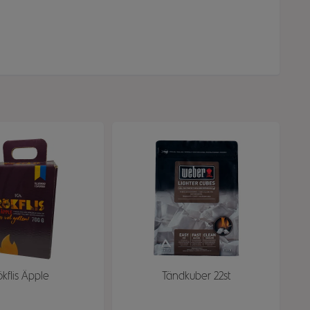
ökflis Äpple
Tändkuber 22st