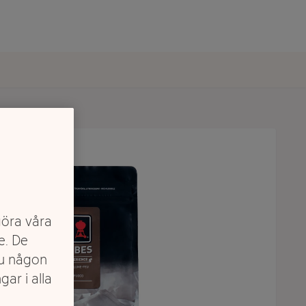
göra våra
e. De
du någon
gar i alla