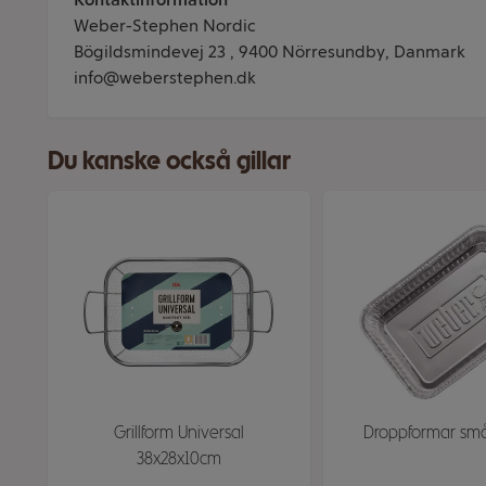
Weber-Stephen Nordic
Bögildsmindevej 23 , 9400 Nörresundby, Danmark
info@weberstephen.dk
Du kanske också gillar
Grillform Universal
Droppformar sm
38x28x10cm