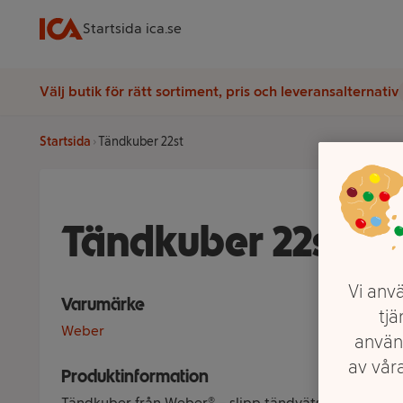
Startsida ica.se
Välj butik för rätt sortiment, pris och leveransalternativ
Startsida
Tändkuber 22st
Tändkuber 22st
Vi anvä
Varumärke
tjä
Weber
använ
av våra
Produktinformation
Tändkuber från Weber® – slipp tändvätskan och ko