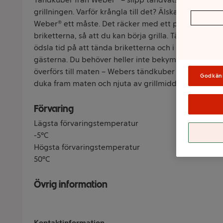
grillningen. Varför krångla till det? Älskar du din bri
Weber® ett måste. Det räcker med ett par kuber för a
briketterna, så att du kan börja grilla. Tändkuberna h
ödsla tid på att tända briketterna och i stället kan
gästerna. Du behöver heller inte bekymra dig om att
överförs till maten – Webers tändkuber är rök- och gi
Godkän
duka fram maten och njuta av grillmiddagen. Rök- och
Förvaring
Lägsta förvaringstemperatur
-5°C
Högsta förvaringstemperatur
50°C
Övrig information
Kontaktinformation