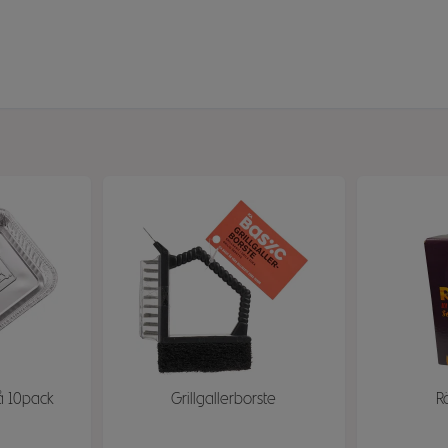
å 10pack
Grillgallerborste
R