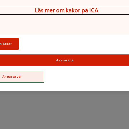
kettgrill är tändkuberna från
Läs mer om kakor på ICA
tt snabbt få fart på
jälper dig så att du slipper
 koncentrera dig på maten och
 rök eller smak från kuberna
ftfria så att du lugnt kan
n kakor
 giftfria.
Avvisa alla
Sortime
Anpassa val