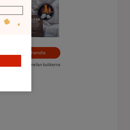
Välj butik och handla
ntet kan variera mellan butikerna