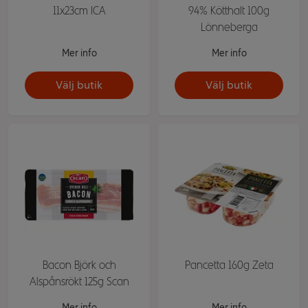
11x23cm ICA
94% Kötthalt 100g
Lönneberga
Mer info
Mer info
Välj butik
Välj butik
Bacon Björk och
Pancetta 160g Zeta
Alspånsrökt 125g Scan
Mer info
Mer info