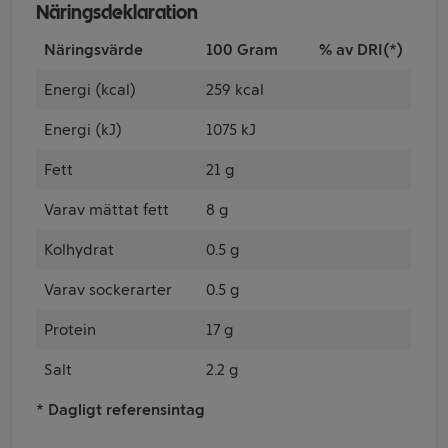
Näringsdeklaration
Näringsvärde
100 Gram
% av DRI(*)
Energi (kcal)
259 kcal
Energi (kJ)
1075 kJ
Fett
21 g
Varav mättat fett
8 g
Kolhydrat
0.5 g
Varav sockerarter
0.5 g
Protein
17 g
Salt
2.2 g
* Dagligt referensintag