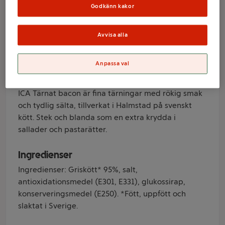
140g ICA
Godkänn kakor
Avvisa alla
Varumärke
ICA
Anpassa val
Produktinformation
ICA Tärnat bacon är fina tärningar med rökig smak
och tydlig sälta, tillverkat i Halmstad på svenskt
kött. Stek och blanda som en extra krydda i
sallader och pastarätter.
Ingredienser
Ingredienser: Griskött* 95%, salt,
antioxidationsmedel (E301, E331), glukossirap,
konserveringsmedel (E250). *Fött, uppfött och
slaktat i Sverige.