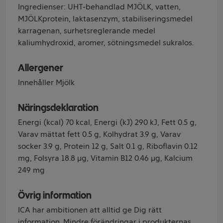
Ingredienser: UHT-behandlad MJÖLK, vatten,
MJÖLKprotein, laktasenzym, stabiliseringsmedel
karragenan, surhetsreglerande medel
kaliumhydroxid, aromer, sötningsmedel sukralos.
Allergener
Innehåller Mjölk
Näringsdeklaration
Energi (kcal) 70 kcal, Energi (kJ) 290 kJ, Fett 0.5 g,
Varav mättat fett 0.5 g, Kolhydrat 3.9 g, Varav
socker 3.9 g, Protein 12 g, Salt 0.1 g, Riboflavin 0.12
mg, Folsyra 18.8 µg, Vitamin B12 0.46 µg, Kalcium
249 mg
Övrig information
ICA har ambitionen att alltid ge Dig rätt
information. Mindre förändringar i produkternas