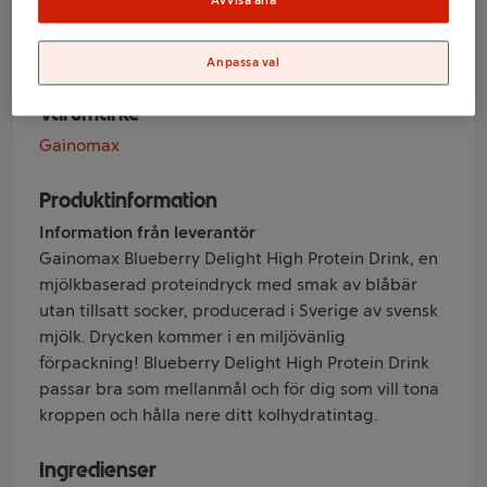
Avvisa alla
Gainomax
Anpassa val
Varumärke
Gainomax
Produktinformation
Information från leverantör
Gainomax Blueberry Delight High Protein Drink, en
mjölkbaserad proteindryck med smak av blåbär
utan tillsatt socker, producerad i Sverige av svensk
mjölk. Drycken kommer i en miljövänlig
förpackning! Blueberry Delight High Protein Drink
passar bra som mellanmål och för dig som vill tona
kroppen och hålla nere ditt kolhydratintag.
Ingredienser