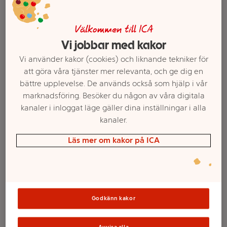
Välkommen till ICA
Vi jobbar med kakor
Vi använder kakor (cookies) och liknande tekniker för
att göra våra tjänster mer relevanta, och ge dig en
bättre upplevelse. De används också som hjälp i vår
marknadsföring. Besöker du någon av våra digitala
kanaler i inloggat läge gäller dina inställningar i alla
kanaler.
Välj butik och handla
Läs mer om kakor på ICA
Sortimentet kan variera mellan butikerna
Proteindryck
Godkänn kakor
Blåbär 250ml