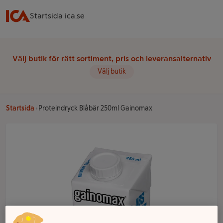
Startsida ica.se
Välj butik för rätt sortiment, pris och leveransalternativ
Välj butik
Startsida
Proteindryck Blåbär 250ml Gainomax