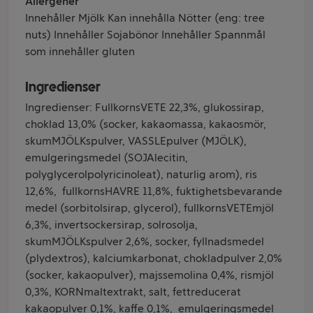
Allergener
Innehåller Mjölk Kan innehålla Nötter (eng: tree
nuts) Innehåller Sojabönor Innehåller Spannmål
som innehåller gluten
Ingredienser
Ingredienser: FullkornsVETE 22,3%, glukossirap,
choklad 13,0% (socker, kakaomassa, kakaosmör,
skumMJÖLKspulver, VASSLEpulver (MJÖLK),
emulgeringsmedel (SOJAlecitin,
polyglycerolpolyricinoleat), naturlig arom), ris
12,6%, fullkornsHAVRE 11,8%, fuktighetsbevarande
medel (sorbitolsirap, glycerol), fullkornsVETEmjöl
6,3%, invertsockersirap, solrosolja,
skumMJÖLKspulver 2,6%, socker, fyllnadsmedel
(plydextros), kalciumkarbonat, chokladpulver 2,0%
(socker, kakaopulver), majssemolina 0,4%, rismjöl
0,3%, KORNmaltextrakt, salt, fettreducerat
kakaopulver 0,1%, kaffe 0,1%, emulgeringsmedel