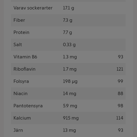
Varav sockerarter
17.1 g
Fiber
7.3 g
Protein
7.7 g
Salt
0.33 g
Vitamin B6
1.3 mg
93
Riboflavin
1.7 mg
121
Folsyra
198 µg
99
Niacin
14 mg
88
Pantotensyra
5.9 mg
98
Kalcium
915 mg
114
Järn
13 mg
93