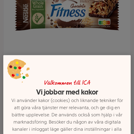
Välj butik och handla
Välkommen till ICA
Vi jobbar med kakor
Sortimentet kan variera mellan butikerna
Vi använder kakor (cookies) och liknande tekniker för
att göra våra tjänster mer relevanta, och ge dig en
bättre upplevelse. De används också som hjälp i vår
Bar Fitness
marknadsföring. Besöker du någon av våra digitala
kanaler i inloggat läge gäller dina inställningar i alla