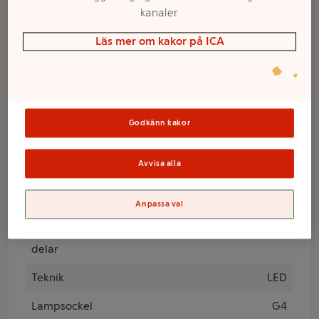
kanaler.
Varumärke
Läs mer om kakor på ICA
ICA
Produktinformation
Godkänn kakor
Effekt
1.7 Watt
Avvisa alla
Lampmodell
G4
Anpassa val
Antal i
förpackning/antal
1 st
delar
Teknik
LED
Lampsockel
G4