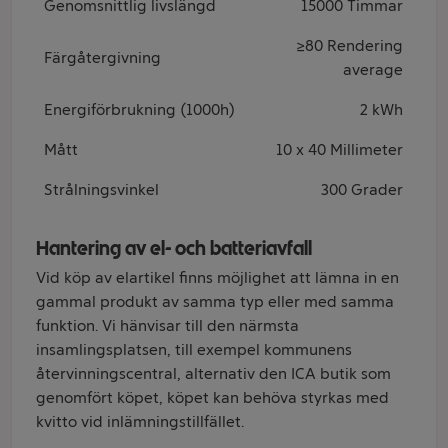
Genomsnittlig livslängd
15000 Timmar
≥80 Rendering
Färgåtergivning
average
Energiförbrukning (1000h)
2 kWh
Mått
10 x 40 Millimeter
Strålningsvinkel
300 Grader
Hantering av el- och batteriavfall
Vid köp av elartikel finns möjlighet att lämna in en
gammal produkt av samma typ eller med samma
funktion. Vi hänvisar till den närmsta
insamlingsplatsen, till exempel kommunens
återvinningscentral, alternativ den ICA butik som
genomfört köpet, köpet kan behöva styrkas med
kvitto vid inlämningstillfället.