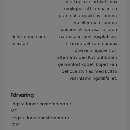
Vid köp av elartikel finns
möjlighet att lämna in en
gammal produkt av samma
typ eller med samma
funktion. Vi hänvisar till den
Information om
närmsta insamlingsplatsen,
elavfall
till exempel kommunens
återvinningscentral,
alternativ den ICA butik som
genomfört köpet, köpet kan
behöva styrkas med kvitto
vid inlämningstillfället.
Förvaring
Lägsta förvaringstemperatur
5°C
Högsta förvaringstemperatur
20°C