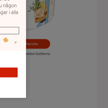
du någon
gar i alla
Välj butik och handla
ntet kan variera mellan butikerna