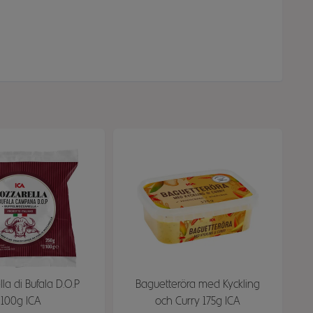
la di Bufala D.O.P
Baguetteröra med Kyckling
100g ICA
och Curry 175g ICA