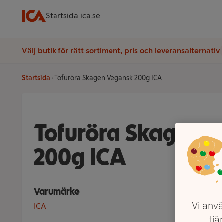
Startsida ica.se
Välj butik för rätt sortiment, pris och leveransalternativ
Startsida
Tofuröra Skagen Vegansk 200g ICA
Tofuröra Skagen 
200g ICA
Varumärke
Vi anvä
ICA
tjä