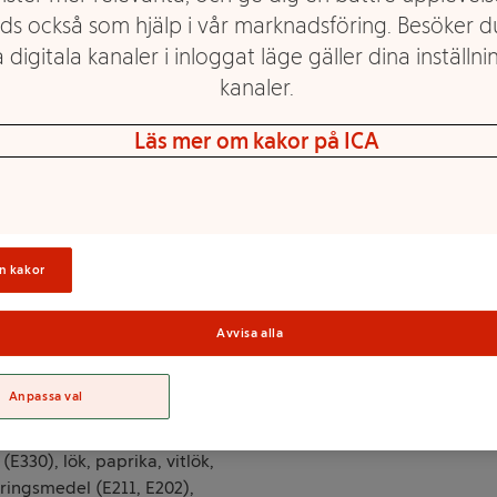
ds också som hjälp i vår marknadsföring. Besöker 
nehåller även bland annat
 digitala kanaler i inloggat läge gäller dina inställnin
 din egna veganska toast
kanaler.
Läs mer om kakor på ICA
Sortime
n kakor
er, salt, modifierad
35% (SOJABÖNOR, vatten), vita
t, kryddor (extrakt av
Avvisa alla
mer (dill, dragon),
l (E415), konserveringsmedel
Anpassa val
nap (vatten, SENAPSFRÖ,
, citronpeppar (salt,
30), lök, paprika, vitlök,
eringsmedel (E211, E202),