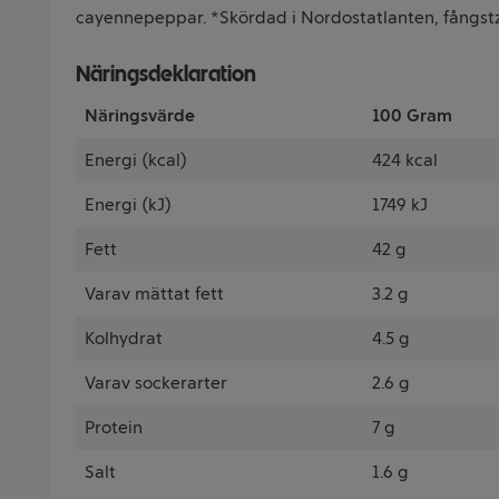
cayennepeppar. *Skördad i Nordostatlanten, fångstz
Näringsdeklaration
Näringsvärde
100 Gram
Energi (kcal)
424 kcal
Energi (kJ)
1749 kJ
Fett
42 g
Varav mättat fett
3.2 g
Kolhydrat
4.5 g
Varav sockerarter
2.6 g
Protein
7 g
Salt
1.6 g