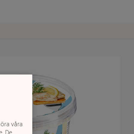
göra våra
e. De