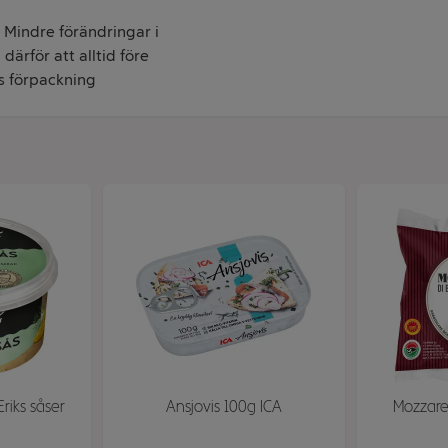
. Mindre förändringar i
därför att alltid före
s förpackning
riks såser
Ansjovis 100g ICA
Mozzarel