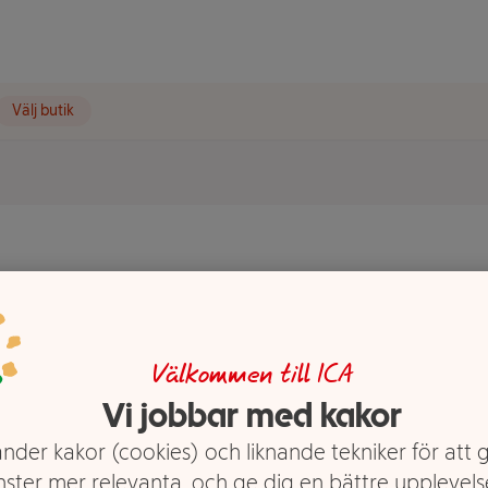
Välj butik
Vegansk
Välkommen till ICA
Vi jobbar med kakor
nder kakor (cookies) och liknande tekniker för att 
nster mer relevanta, och ge dig en bättre upplevels