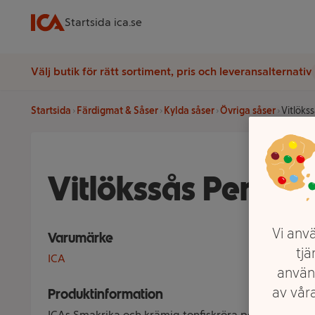
Startsida ica.se
Välj butik för rätt sortiment, pris och leveransalternativ
Startsida
Färdigmat & Såser
Kylda såser
Övriga såser
Vitlökss
Vitlökssås Persilj
Vi anvä
Varumärke
tjä
ICA
använ
av våra
Produktinformation
ICAs Smakrika och krämig tonfiskröra perfekt till ba