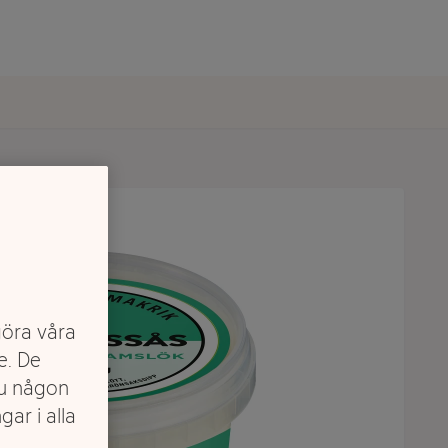
göra våra
e. De
du någon
gar i alla