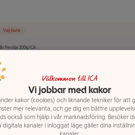
Välj butik
ås Persilja 200g ICA
a 200g ICA
Välkommen till ICA
Vi jobbar med kakor
nder kakor (cookies) och liknande tekniker för att 
nster mer relevanta, och ge dig en bättre upplevels
ds också som hjälp i vår marknadsföring. Besöker 
 digitala kanaler i inloggat läge gäller dina inställnin
kanaler.
ugetten och picknicken.