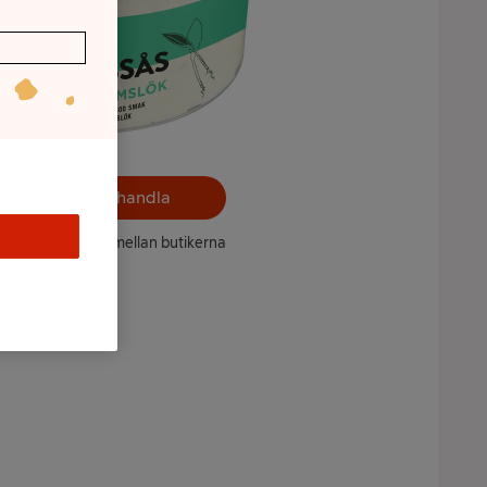
Välj butik och handla
ntet kan variera mellan butikerna