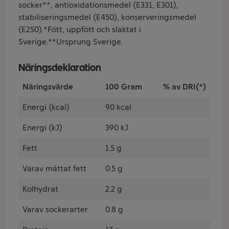
socker**, antioxidationsmedel (E331, E301),
stabiliseringsmedel (E450), konserveringsmedel
(E250).*Fött, uppfött och slaktat i
Sverige.**Ursprung Sverige.
Näringsdeklaration
Näringsvärde
100 Gram
% av DRI(*)
Energi (kcal)
90 kcal
Energi (kJ)
390 kJ
Fett
1.5 g
Varav mättat fett
0.5 g
Kolhydrat
2.2 g
Varav sockerarter
0.8 g