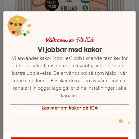
Välkommen till ICA
Vi jobbar med kakor
Vi använder kakor (cookies) och liknande tekniker för
att göra våra tjänster mer relevanta, och ge dig en
bättre upplevelse. De används också som hjälp i vår
marknadsföring. Besöker du någon av våra digitala
Välj butik och handla
kanaler i inloggat läge gäller dina inställningar i alla
Sortimentet kan variera mellan butikerna
kanaler.
Läs mer om kakor på ICA
Kyckling Grillad