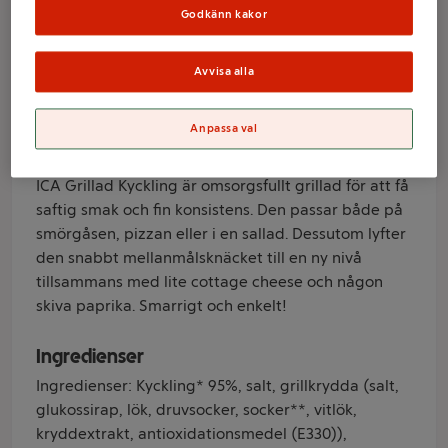
180g ICA
Godkänn kakor
Varumärke
Avvisa alla
ICA
Anpassa val
Produktinformation
ICA Grillad Kyckling är omsorgsfullt grillad för att få
saftig smak och fin konsistens. Den passar både på
smörgåsen, pizzan eller i en sallad. Dessutom lyfter
den snabbt mellanmålsknäcket till en ny nivå
tillsammans med lite cottage cheese och någon
skiva paprika. Smarrigt och enkelt!
Ingredienser
Ingredienser: Kyckling* 95%, salt, grillkrydda (salt,
glukossirap, lök, druvsocker, socker**, vitlök,
kryddextrakt, antioxidationsmedel (E330)),