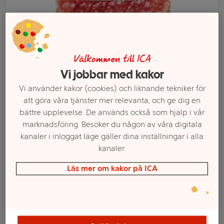
Välkommen till ICA
Vi jobbar med kakor
Vi använder kakor (cookies) och liknande tekniker för
att göra våra tjänster mer relevanta, och ge dig en
bättre upplevelse. De används också som hjälp i vår
Välj butik och handla
marknadsföring. Besöker du någon av våra digitala
kanaler i inloggat läge gäller dina inställningar i alla
Sortimentet kan variera mellan butikerna
kanaler.
Läs mer om kakor på ICA
Tryffelsalami
100g ICA