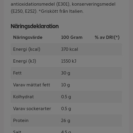
antioxidationsmedel (E301), konserveringsmedel
(E250, E252). *Griskött från Italien.
Näringsdeklaration
Näringsvärde
100 Gram
% av DRI(*)
Energi (kcal)
370 kcal
Energi (kJ)
1550 kJ
Fett
30 g
Varav mättat fett
10 g
Kolhydrat
0.5 g
Varav sockerarter
0.5 g
Protein
26 g
Salt
4.5 g