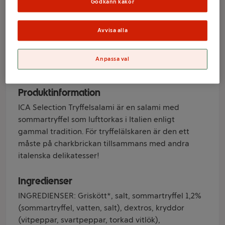
Godkänn kakor
Selection
Avvisa alla
Varumärke
Anpassa val
ICA Selection
Produktinformation
ICA Selection Tryffelsalami är en salami med
sommartryffel som lufttorkas i Italien enligt
gammal tradition. För tryffelälskaren är den ett
måste på charkbrickan tillsammans med andra
italenska delikatesser!
Ingredienser
INGREDIENSER: Griskött*, salt, sommartryffel 1,2%
(sommartryffel, vatten, salt), dextros, kryddor
(vitpeppar, svartpeppar, torkad vitlök),