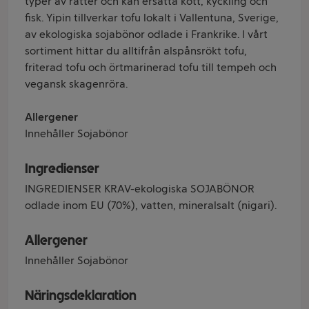
typer av rätter och kan ersätta kött, kyckling och
fisk. Yipin tillverkar tofu lokalt i Vallentuna, Sverige,
av ekologiska sojabönor odlade i Frankrike. I vårt
sortiment hittar du alltifrån alspånsrökt tofu,
friterad tofu och örtmarinerad tofu till tempeh och
vegansk skagenröra.
Allergener
Innehåller Sojabönor
Ingredienser
INGREDIENSER KRAV-ekologiska SOJABÖNOR
odlade inom EU (70%), vatten, mineralsalt (nigari).
Allergener
Innehåller Sojabönor
Näringsdeklaration