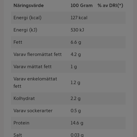
Näringsvärde
100 Gram
% av DRI(*)
Energi (kcal)
127 kcal
Energi (kJ)
530 kJ
Fett
6.6 g
Varav fleromättat fett
4.2 g
Varav mättat fett
1 g
Varav enkelomättat
1.2 g
fett
Kolhydrat
2.2 g
Varav sockerarter
0.5 g
Protein
14.6 g
Salt
0.03 g