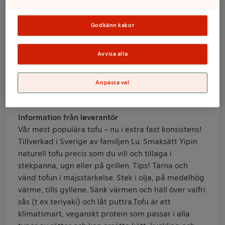
Ekologisk 230g
KRAV Yi Pin
Godkänn kakor
Avvisa alla
Varumärke
Yipin
Anpassa val
Produktinformation
Information från leverantör
Vår mest populära tofu – nu i extra fast konsistens!
Tillverkad i Sverige av familjen Lu. Smaksätt Yipin
naturell tofu precis som du vill och tillaga i
stekpanna, ugn eller på grillen. Tips! Tärna och
vänd tofun i majsstärkelse. Stek i olja, på medelhög
värme, tills gyllene. Sänk värmen och häll över valfri
sås (t ex teriyaki) och låt puttra.Tofu är ett
klimatsmart, veganskt protein som passar i alla