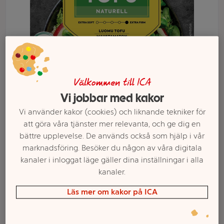
Välkommen till ICA
Vi jobbar med kakor
Vi använder kakor (cookies) och liknande tekniker för
att göra våra tjänster mer relevanta, och ge dig en
Välj butik och handla
bättre upplevelse. De används också som hjälp i vår
marknadsföring. Besöker du någon av våra digitala
Sortimentet kan variera mellan butikerna
kanaler i inloggat läge gäller dina inställningar i alla
kanaler.
Läs mer om kakor på ICA
Tofu naturell