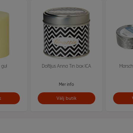
e gul
Doftljus Anna Tin box ICA
Marscha
Mer info
k
Välj butik