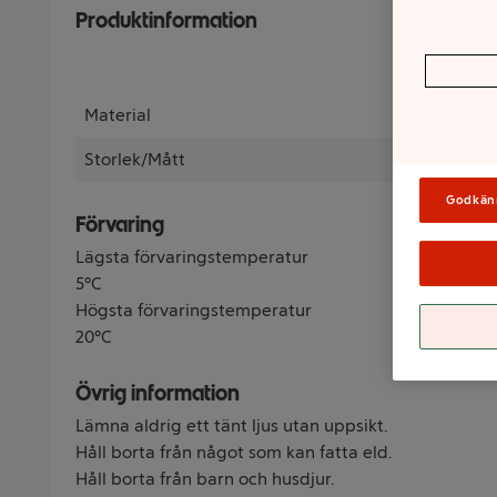
Produktinformation
Material
Storlek/Mått
Godkän
Förvaring
Lägsta förvaringstemperatur
5°C
Högsta förvaringstemperatur
20°C
Övrig information
Lämna aldrig ett tänt ljus utan uppsikt.
Håll borta från något som kan fatta eld.
Håll borta från barn och husdjur.