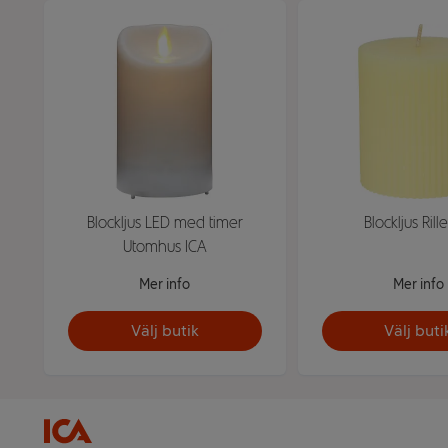
Blockljus LED med timer
Blockljus Rill
Utomhus ICA
Mer info
Mer info
Välj butik
Välj buti