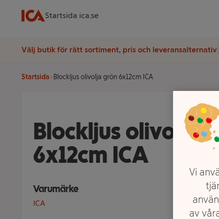
Startsida ica.se
Välj butik för rätt sortiment, pris och leveransalternativ
Startsida
Blockljus olivolja grön 6x12cm ICA
Blockljus olivolja 
6x12cm ICA
Vi anvä
tjä
Varumärke
använ
ICA
av våra