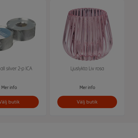
ll silver 2-p ICA
Ljuslykta Liv rosa
Mer info
Mer info
Välj butik
Välj butik