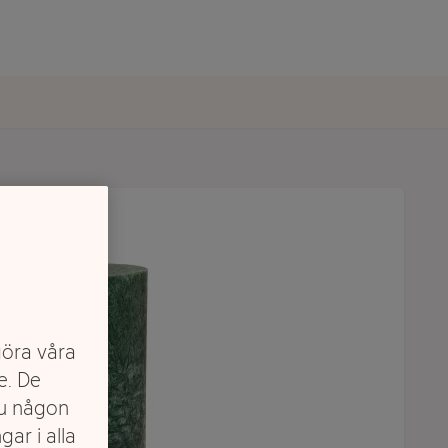
göra våra
e. De
du någon
gar i alla