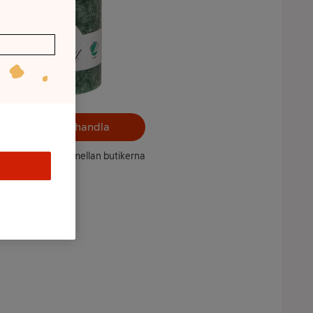
Välj butik och handla
ntet kan variera mellan butikerna