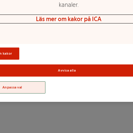
kanaler.
Läs mer om kakor på ICA
Olivolja
6x12cm
n kakor
Sortime
Avvisa alla
Anpassa val