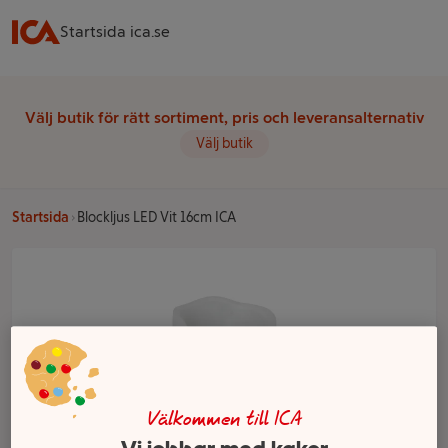
Startsida ica.se
Välj butik för rätt sortiment, pris och leveransalternativ
Välj butik
Startsida
Blockljus LED Vit 16cm ICA
Välkommen till ICA