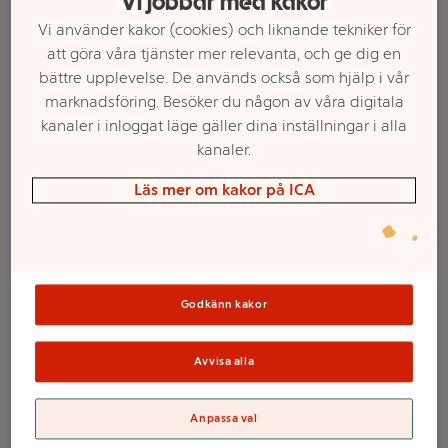
Vi jobbar med kakor
Vi använder kakor (cookies) och liknande tekniker för
att göra våra tjänster mer relevanta, och ge dig en
bättre upplevelse. De används också som hjälp i vår
marknadsföring. Besöker du någon av våra digitala
kanaler i inloggat läge gäller dina inställningar i alla
kanaler.
Läs mer om kakor på ICA
Välj butik och handla
Sortimentet kan variera mellan butikerna
Godkänn kakor
Avvisa alla
Blockljus LED Vit
16cm ICA
Anpassa val