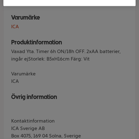
Varumärke
ICA
Produktinformation
Vaxad Yta. Timer 6h ON/18h OFF. 2xAA batterier,
ingår ejStorlek: B5xH16cm Färg: Vit
Varumärke
ICA
Övrig information
Kontaktinformation
ICA Sverige AB
Box 4075, 169 04 Solna, Sverige