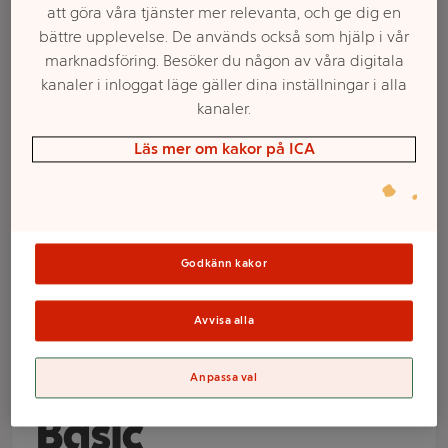
att göra våra tjänster mer relevanta, och ge dig en
bättre upplevelse. De används också som hjälp i vår
marknadsföring. Besöker du någon av våra digitala
kanaler i inloggat läge gäller dina inställningar i alla
kanaler.
Läs mer om kakor på ICA
Välj butik och handla
Godkänn kakor
Sortimentet kan variera mellan butikerna
Avvisa alla
Sked Trä 25-p ICA
Anpassa val
Basic