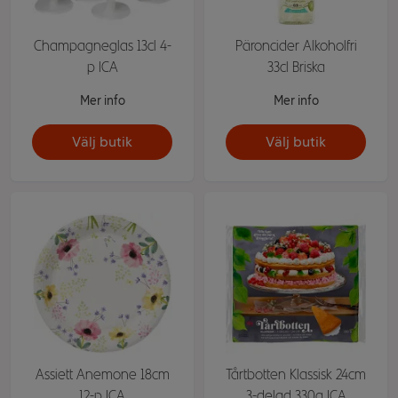
Champagneglas 13cl 4-
Päroncider Alkoholfri
p ICA
33cl Briska
Mer info
Mer info
Välj butik
Välj butik
Assiett Anemone 18cm
Tårtbotten Klassisk 24cm
12-p ICA
3-delad 330g ICA