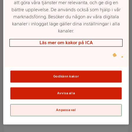
att göra våra tjänster mer relevanta, och ge dig en
bättre upplevelse. De används också som hjälp i vår
marknadsföring. Besöker du någon av våra digitala
kanaler i inloggat läge gäller dina inställningar i alla
kanaler.
Läs mer om kakor på ICA
Välj butik och handla
Godkänn kakor
Sortimentet kan variera mellan butikerna
Avvisa alla
Ballonger 30-p
Anpassa val