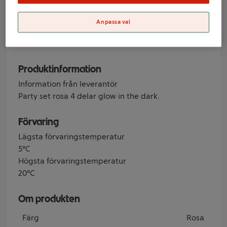
Anpassa val
Varumärke
Festive
Produktinformation
Information från leverantör
Party set rosa 4 delar glow in the dark.
Förvaring
Lägsta förvaringstemperatur
5°C
Högsta förvaringstemperatur
20°C
Om produkten
Färg
Rosa