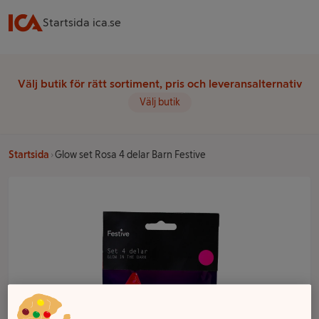
Startsida ica.se
Välj butik för rätt sortiment, pris och leveransalternativ
Välj butik
Startsida
Glow set Rosa 4 delar Barn Festive