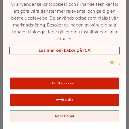
Vi använder kakor (cookies) och liknande tekniker för
att göra våra tjänster mer relevanta, och ge dig en
bättre upplevelse. De används också som hjälp i vår
marknadsföring. Besöker du någon av våra digitala
kanaler i inloggat läge gäller dina inställningar i alla
kanaler.
Läs mer om kakor på ICA
Välj butik och handla
Sortimentet kan variera mellan butikerna
Godkänn kakor
Avvisa alla
Set Glow in the
Anpassa val
dark Blå 4-p