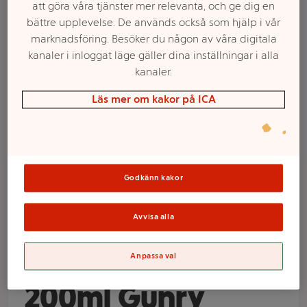
att göra våra tjänster mer relevanta, och ge dig en
bättre upplevelse. De används också som hjälp i vår
marknadsföring. Besöker du någon av våra digitala
kanaler i inloggat läge gäller dina inställningar i alla
kanaler.
Läs mer om kakor på ICA
Välj butik och handla
Godkänn kakor
Sortimentet kan variera mellan butikerna
Avvisa alla
Body Lotion Olive
Anpassa val
200ml Gunry