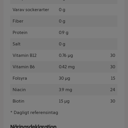
Varav sockerarter
0 g
Fiber
0 g
Protein
0.9 g
Salt
0 g
Vitamin B12
0.76 µg
30
Vitamin B6
0.42 mg
30
Folsyra
30 µg
15
Niacin
3.9 mg
24
Biotin
15 µg
30
* Dagligt referensintag
Näringsdeklaration