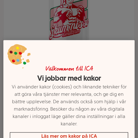
Välkommen till ICA
Vi jobbar med kakor
Välj butik och handla
Vi använder kakor (cookies) och liknande tekniker för
Sortimentet kan variera mellan butikerna
att göra våra tjänster mer relevanta, och ge dig en
bättre upplevelse. De används också som hjälp i vår
marknadsföring. Besöker du någon av våra digitala
kanaler i inloggat läge gäller dina inställningar i alla
Enegidryck
kanaler.
Läs mer om kakor på ICA