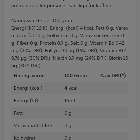
ammande eller personer känsliga för koffein.
Näringsvärde per 100 gram
Energi (kJ) 15 kJ, Energi (kcal) 4 kcal, Fett 0 g, Varav
mättat fett 0 g, Kolhydrat 0 g, Varav sockerarter 0
g, Fiber 0 g, Protein 0.9 g, Salt 0 g, Vitamin B6 0.42
mg (30% DRI), Folsyra 30 µg (15% DRI), Vitamin B12
0.76 µg (30% DRI), Niacin 3.9 mg (24% DRI), Biotin 15
µg (30% DRI)
Näringsvärde
100 Gram
% av DRI(*)
Energi (kcal)
4 kcal
Energi (kJ)
15 kJ
Fett
0 g
Varav mättat fett
0 g
Kolhydrat
0 g