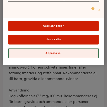
Skumnisse 33cl
Nocco
Godkänn kakor
Varumärke
Nocco
Avvisa alla
Produktinformation
Anpassa val
Information från leverantör
Kolsyrad dryck berikad med BCAA (=grenade
aminosyror), koffein och vitaminer. Innehåller
sötningsmedel.Hög koffeinhalt. Rekommenderas ej
till barn, gravida eller ammande kvinnor
Användning
Hög koffeinhalt (55 mg/100 ml). Rekommenderas ej
för barn, gravida och ammande eller personer