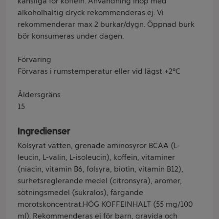
känsliga för koffein. Användning ihop med
alkoholhaltig dryck rekommenderas ej. Vi
rekommenderar max 2 burkar/dygn. Öppnad burk
bör konsumeras under dagen.
Förvaring
Förvaras i rumstemperatur eller vid lägst +2°C
Åldersgräns
15
Ingredienser
Kolsyrat vatten, grenade aminosyror BCAA (L-
leucin, L-valin, L-isoleucin), koffein, vitaminer
(niacin, vitamin B6, folsyra, biotin, vitamin B12),
surhetsreglerande medel (citronsyra), aromer,
sötningsmedel (sukralos), färgande
morotskoncentrat.HÖG KOFFEINHALT (55 mg/100
ml). Rekommenderas ej för barn, gravida och