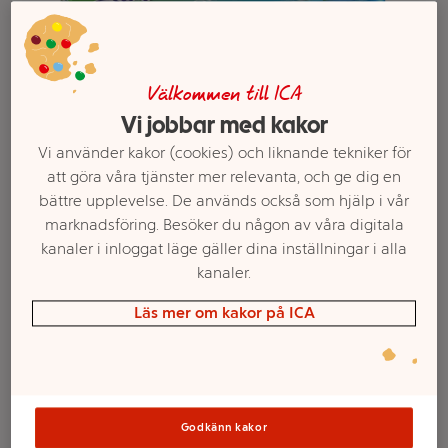
Välkommen till ICA
Vi jobbar med kakor
Vi använder kakor (cookies) och liknande tekniker för
att göra våra tjänster mer relevanta, och ge dig en
bättre upplevelse. De används också som hjälp i vår
marknadsföring. Besöker du någon av våra digitala
Välj butik och handla
kanaler i inloggat läge gäller dina inställningar i alla
kanaler.
Sortimentet kan variera mellan butikerna
Läs mer om kakor på ICA
Våtrefill
Golvmopp 12-p
Godkänn kakor