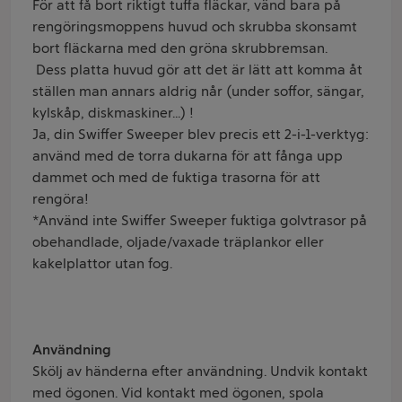
För att få bort riktigt tuffa fläckar, vänd bara på
rengöringsmoppens huvud och skrubba skonsamt
bort fläckarna med den gröna skrubbremsan.
Dess platta huvud gör att det är lätt att komma åt
ställen man annars aldrig når (under soffor, sängar,
kylskåp, diskmaskiner...) !
Ja, din Swiffer Sweeper blev precis ett 2-i-1-verktyg:
använd med de torra dukarna för att fånga upp
dammet och med de fuktiga trasorna för att
rengöra!
*Använd inte Swiffer Sweeper fuktiga golvtrasor på
obehandlade, oljade/vaxade träplankor eller
kakelplattor utan fog.
Användning
Skölj av händerna efter användning. Undvik kontakt
med ögonen. Vid kontakt med ögonen, spola