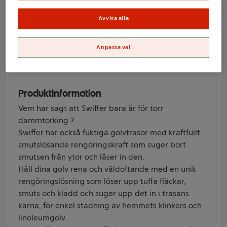
Swiffer
Avvisa alla
Anpassa val
Varumärke
Swiffer
Produktinformation
Vem har sagt att Swiffer bara är för torr
dammtorking ?
Swiffer har också fuktiga golvtrasor med kraftfullt
smutslösande rengöringskraft som suger bort
smutsen från ytor och låser in den.
Håll dina golv rena och väldoftande med en unik
rengöringslösning som löser upp tuffa fläckar,
smuts och kladd och suger upp det in i trasans
kärna, för enkel städning av hemmets klinkers och
linoleumgolv.