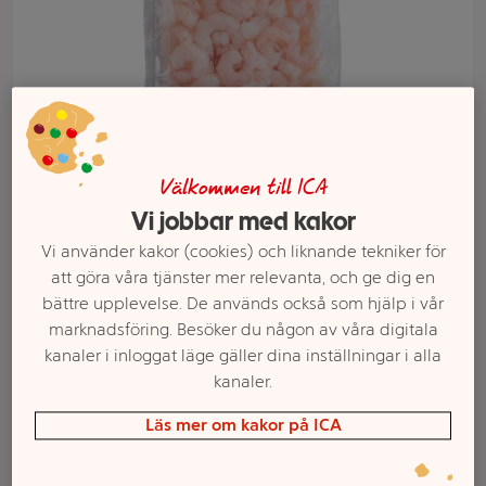
Välkommen till ICA
Vi jobbar med kakor
Vi använder kakor (cookies) och liknande tekniker för
att göra våra tjänster mer relevanta, och ge dig en
Välj butik och handla
bättre upplevelse. De används också som hjälp i vår
marknadsföring. Besöker du någon av våra digitala
Sortimentet kan variera mellan butikerna
kanaler i inloggat läge gäller dina inställningar i alla
kanaler.
Skalade räkor XL
Läs mer om kakor på ICA