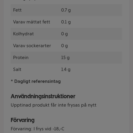
Fett
0.7 g
Varav mättat fett
0.1 g
Kolhydrat
0 g
Varav sockerarter
0 g
Protein
15 g
Salt
1.4 g
* Dagligt referensintag
Användningsinstruktioner
Upptinad produkt får inte frysas på nytt
Förvaring
Förvaring: I frys vid -18ºC