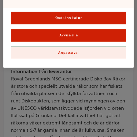
175g Royal
Greenland
Godkänn kakor
Avvisa alla
Varumärke
Royal Greenland
Anpassa val
Produktinformation
Information från leverantör
Royal Greenlands MSC-certifierade Disko Bay Räkor
är stora och speciellt utvalda räkor som har fiskats
från utvalda platser i de isfyllda farvattnen i och
runt Diskobukten, som ligger vid mynningen av den
av UNESCO världsarvsskyddade isfjorden vid orten
Ilulissat på Grönland. Det kalla vattnet här gör att
räkorna växer extremt långsamt och de är därför
normalt 6-7 år gamla innan de är fullvuxna. Smaken