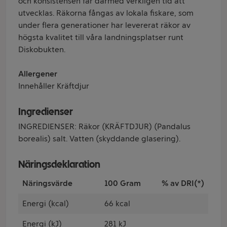
och konsistensen får därmed verkligen tid att
utvecklas. Räkorna fångas av lokala fiskare, som
under flera generationer har levererat räkor av
högsta kvalitet till våra landningsplatser runt
Diskobukten.
Allergener
Innehåller Kräftdjur
Ingredienser
INGREDIENSER: Räkor (KRÄFTDJUR) (Pandalus
borealis) salt. Vatten (skyddande glasering).
Näringsdeklaration
Näringsvärde
100 Gram
% av DRI(*)
Energi (kcal)
66 kcal
Energi (kJ)
281 kJ