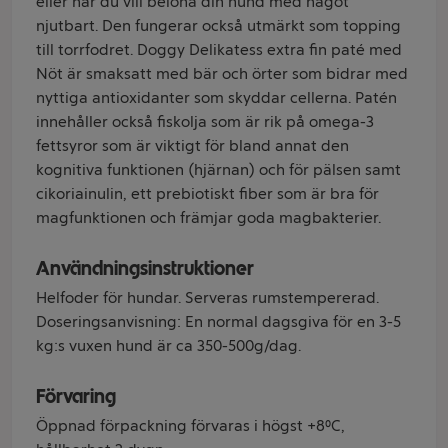
eller när du vill belöna din hund med något
njutbart. Den fungerar också utmärkt som topping
till torrfodret. Doggy Delikatess extra fin paté med
Nöt är smaksatt med bär och örter som bidrar med
nyttiga antioxidanter som skyddar cellerna. Patén
innehåller också fiskolja som är rik på omega-3
fettsyror som är viktigt för bland annat den
kognitiva funktionen (hjärnan) och för pälsen samt
cikoriainulin, ett prebiotiskt fiber som är bra för
magfunktionen och främjar goda magbakterier.
Användningsinstruktioner
Helfoder för hundar. Serveras rumstempererad.
Doseringsanvisning: En normal dagsgiva för en 3-5
kg:s vuxen hund är ca 350-500g/dag.
Förvaring
Öppnad förpackning förvaras i högst +8⁰C,