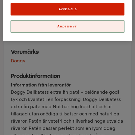
Delikatesspaté
Avvisa alla
Nöt 150g Doggy
Delikatess
Anpassa val
Varumärke
Doggy
Produktinformation
Information från leverantör
Doggy Delikatess extra fin paté – belönande god!
Lyx och kvalitet i en förpackning. Doggy Delikatess
extra fin paté med Nöt har hög kötthalt och är
tillagad utan onödiga tillsatser och med naturliga
råvaror. Patén är vetefri och tillverkad noga utvalda
råvaror. Patén passar perfekt som en lyxmiddag