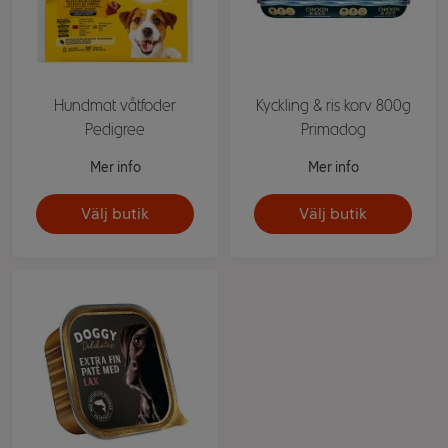
Hundmat våtfoder
Kyckling & ris korv 800g
Pedigree
Primadog
Mer info
Mer info
Välj butik
Välj butik