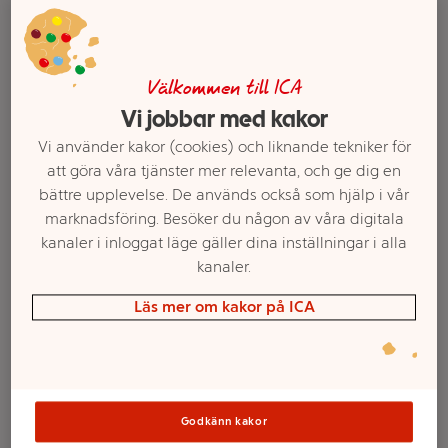
Välkommen till ICA
Vi jobbar med kakor
Vi använder kakor (cookies) och liknande tekniker för
att göra våra tjänster mer relevanta, och ge dig en
bättre upplevelse. De används också som hjälp i vår
marknadsföring. Besöker du någon av våra digitala
kanaler i inloggat läge gäller dina inställningar i alla
Välj butik och handla
kanaler.
Sortimentet kan variera mellan butikerna
Läs mer om kakor på ICA
Hundmat
Godkänn kakor