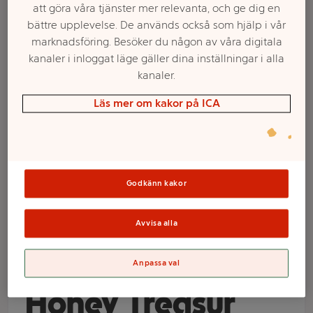
att göra våra tjänster mer relevanta, och ge dig en
bättre upplevelse. De används också som hjälp i vår
marknadsföring. Besöker du någon av våra digitala
kanaler i inloggat läge gäller dina inställningar i alla
kanaler.
Läs mer om kakor på ICA
Välj butik och handla
Godkänn kakor
Sortimentet kan variera mellan butikerna
Avvisa alla
Schampo Solid
Anpassa val
Honey Treasur