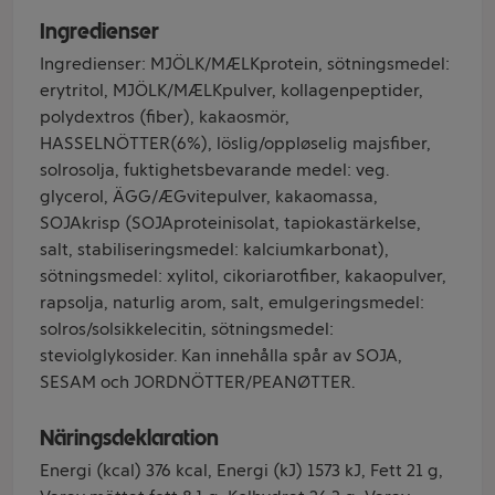
Ingredienser
Ingredienser: MJÖLK/MÆLKprotein, sötningsmedel:
erytritol, MJÖLK/MÆLKpulver, kollagenpeptider,
polydextros (fiber), kakaosmör,
HASSELNÖTTER(6%), löslig/oppløselig majsfiber,
solrosolja, fuktighetsbevarande medel: veg.
glycerol, ÄGG/ÆGvitepulver, kakaomassa,
SOJAkrisp (SOJAproteinisolat, tapiokastärkelse,
salt, stabiliseringsmedel: kalciumkarbonat),
sötningsmedel: xylitol, cikoriarotfiber, kakaopulver,
rapsolja, naturlig arom, salt, emulgeringsmedel:
solros/solsikkelecitin, sötningsmedel:
steviolglykosider. Kan innehålla spår av SOJA,
SESAM och JORDNÖTTER/PEANØTTER.
Näringsdeklaration
Energi (kcal) 376 kcal, Energi (kJ) 1573 kJ, Fett 21 g,