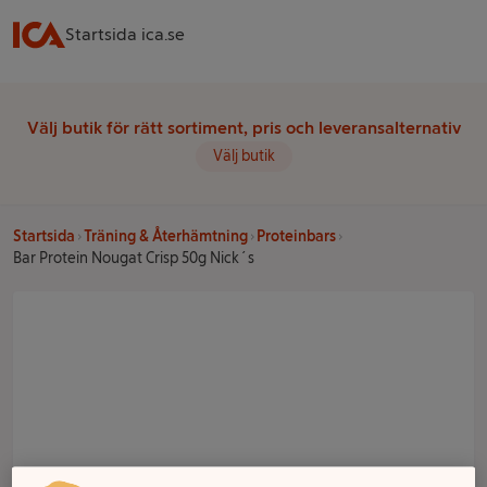
Startsida ica.se
Välj butik för rätt sortiment, pris och leveransalternativ
Välj butik
Startsida
Träning & Återhämtning
Proteinbars
Bar Protein Nougat Crisp 50g Nick´s