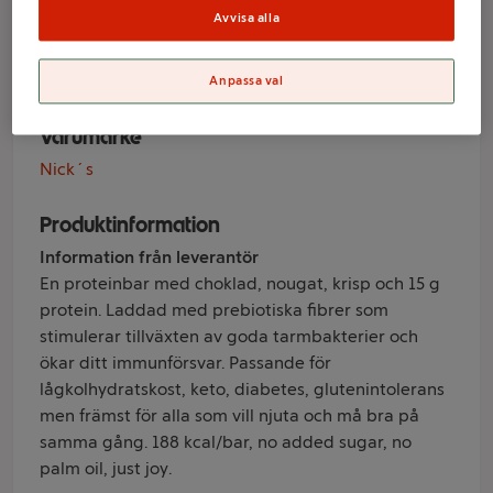
Nougat Crisp 50g
Avvisa alla
Nick´s
Anpassa val
Varumärke
Nick´s
Produktinformation
Information från leverantör
En proteinbar med choklad, nougat, krisp och 15 g
protein. Laddad med prebiotiska fibrer som
stimulerar tillväxten av goda tarmbakterier och
ökar ditt immunförsvar. Passande för
lågkolhydratskost, keto, diabetes, glutenintolerans
men främst för alla som vill njuta och må bra på
samma gång. 188 kcal/bar, no added sugar, no
palm oil, just joy.