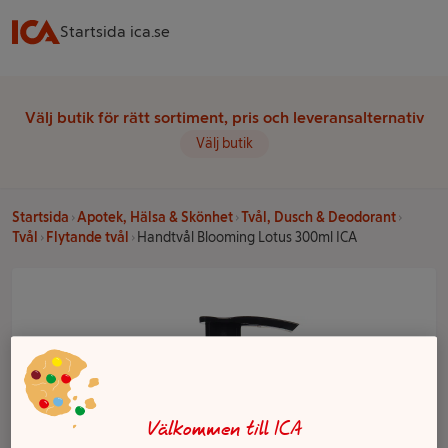
Startsida ica.se
Välj butik för rätt sortiment, pris och leveransalternativ
Välj butik
Startsida
Apotek, Hälsa & Skönhet
Tvål, Dusch & Deodorant
Tvål
Flytande tvål
Handtvål Blooming Lotus 300ml ICA
Välkommen till ICA