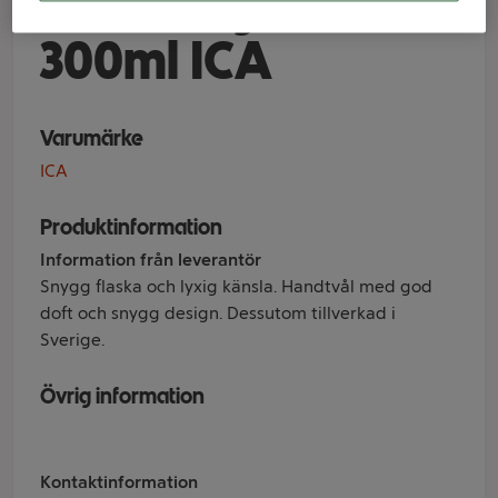
Blooming Lotus
300ml ICA
Varumärke
ICA
Produktinformation
Information från leverantör
Snygg flaska och lyxig känsla. Handtvål med god
doft och snygg design. Dessutom tillverkad i
Sverige.
Övrig information
Kontaktinformation