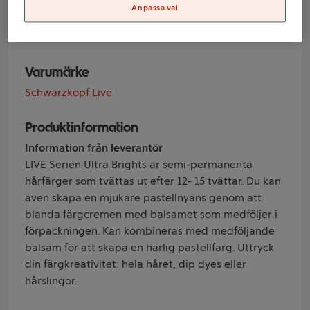
Anpassa val
1-p Live
Varumärke
Schwarzkopf Live
Produktinformation
Information från leverantör
LIVE Serien Ultra Brights är semi-permanenta
hårfärger som tvättas ut efter 12- 15 tvättar. Du kan
även skapa en mjukare pastellnyans genom att
blanda färgcremen med balsamet som medföljer i
förpackningen. Kan kombineras med medföljande
balsam för att skapa en härlig pastellfärg. Uttryck
din färgkreativitet: hela håret, dip dyes eller
hårslingor.