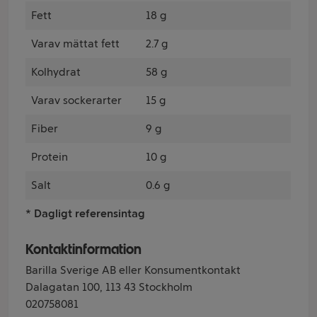
Fett
18 g
Varav mättat fett
2.7 g
Kolhydrat
58 g
Varav sockerarter
15 g
Fiber
9 g
Protein
10 g
Salt
0.6 g
* Dagligt referensintag
Kontaktinformation
Barilla Sverige AB eller Konsumentkontakt
Dalagatan 100, 113 43 Stockholm
020758081