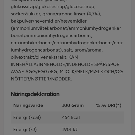
glukossirap/glukosesirup/glucosesirup,
socker/sukker, gröna/grønne linser (4,7%),
bakpulver/hevemidler/hævemidler
(ammoniumvätekarbonat/ammoniumhydrogenkar
bonat/ammoniumhydrogencarbonat,
natriumbikarbonat/natriumhydrogenkarbonat/natr
iumhydrogencarbonat), salt, arom/aroma,
olivextrakt/olivenekstrakt. KAN
INNEHÅLLA/INNEHOLDE/INDEHOLDE SPÅR/SPOR
AV/AF ÄGG/EGG/ÆG, MJÖLK/MELK/MÆLK OCH/OG
NÖTTER/NØTTER/NØDDER.
Näringsdeklaration
Näringsvärde
100 Gram
% av DRI(*)
Energi (kcal)
454 kcal
Energi (kJ)
1901 kJ