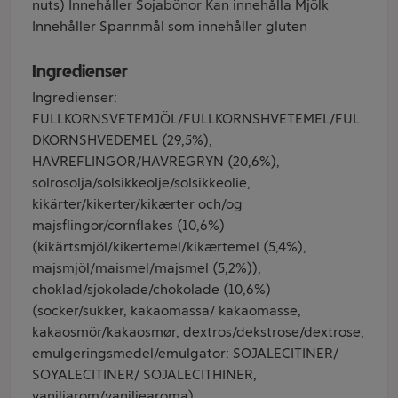
nuts) Innehåller Sojabönor Kan innehålla Mjölk
Innehåller Spannmål som innehåller gluten
Ingredienser
Ingredienser:
FULLKORNSVETEMJÖL/FULLKORNSHVETEMEL/FUL
DKORNSHVEDEMEL (29,5%),
HAVREFLINGOR/HAVREGRYN (20,6%),
solrosolja/solsikkeolje/solsikkeolie,
kikärter/kikerter/kikærter och/og
majsflingor/cornflakes (10,6%)
(kikärtsmjöl/kikertemel/kikærtemel (5,4%),
majsmjöl/maismel/majsmel (5,2%)),
choklad/sjokolade/chokolade (10,6%)
(socker/sukker, kakaomassa/ kakaomasse,
kakaosmör/kakaosmør, dextros/dekstrose/dextrose,
emulgeringsmedel/emulgator: SOJALECITINER/
SOYALECITINER/ SOJALECITHINER,
vaniljarom/vaniljearoma),