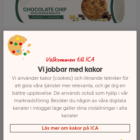
Välkommen till ICA
Vi jobbar med kakor
Välj butik och handla
Vi använder kakor (cookies) och liknande tekniker för
att göra våra tjänster mer relevanta, och ge dig en
Sortimentet kan variera mellan butikerna
bättre upplevelse. De används också som hjälp i vår
marknadsföring. Besöker du någon av våra digitala
kanaler i inloggat läge gäller dina inställningar i alla
Kakor Chocolate
kanaler.
Läs mer om kakor på ICA
Chip 270g Wasa