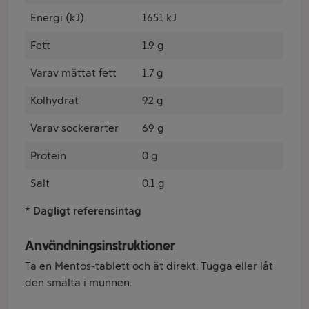
Energi (kJ)
1651 kJ
Fett
1.9 g
Varav mättat fett
1.7 g
Kolhydrat
92 g
Varav sockerarter
69 g
Protein
0 g
Salt
0.1 g
* Dagligt referensintag
Användningsinstruktioner
Ta en Mentos-tablett och ät direkt. Tugga eller låt
den smälta i munnen.