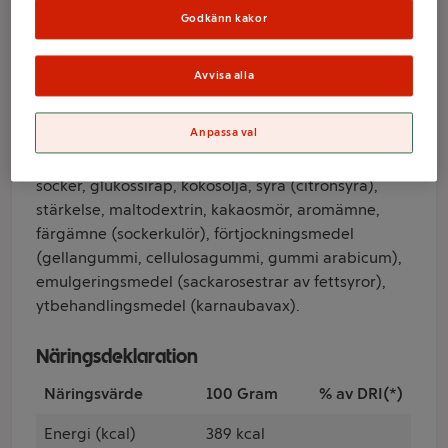
Mentos
Godkänn kakor
Varumärke
Avvisa alla
Mentos
Anpassa val
Ingredienser
socker, glukossirap, kokosolja, syra (citronsyra),
stärkelse, maltodextrin, kakaosmör, aromämne,
färgämne (sockerkulör), förtjockningsmedel
(gellangummi, cellulosagummi, gummi arabicum),
emulgeringsmedel (sackarosestrar av fettsyror),
ytbehandlingsmedel (karnaubavax).
Näringsdeklaration
Näringsvärde
100 Gram
% av DRI(*)
Energi (kcal)
389 kcal