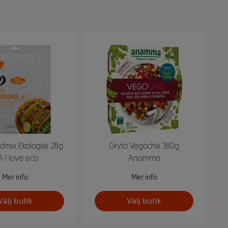
dmix Ekologisk 28g
Gryta Vegochili 380g
A I love eco
Anamma
Mer info
Mer info
Välj butik
Välj butik