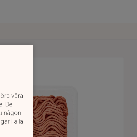
göra våra
e. De
du någon
gar i alla