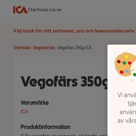
Startsida ica.se
Välj butik för rätt sortiment, pris och leveransalternativ
Startsida
Vegetariskt
Vegofärs 350g ICA
Vegofärs 350g ICA
Vi anvä
Varumärke
tjä
använ
ICA
av våra
Produktinformation
ICAs vegofärs är vegansk, glutenfri, sojafri och gjor