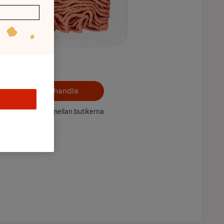
Välj butik och handla
ntet kan variera mellan butikerna