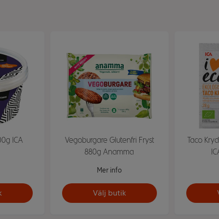
00g ICA
Vegoburgare Glutenfri Fryst
Taco Kryd
880g Anamma
IC
Mer info
k
Välj butik