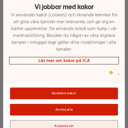
Vi jobbar med kakor
Vi använder kakor (cookies) och liknande tekniker för
att göra våra tjänster mer relevanta, och ge dig en
bättre upplevelse. De används också som hjälp i vår
marknadsföring. Besöker du någon av våra digitala
kanaler i inloggat läge gäller dina inställningar i alla
kanaler.
Läs mer om kakor på ICA
Välj butik och handla
Sortimentet kan variera mellan butikerna
Godkänn kakor
Dra-på-lakan
Avvisa alla
Corinne 180cm
Anpassa val