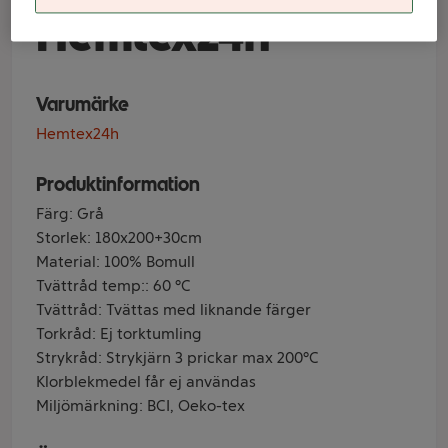
Hemtex24h
Varumärke
Hemtex24h
Produktinformation
Färg: Grå
Storlek: 180x200+30cm
Material: 100% Bomull
Tvättråd temp:: 60 °C
Tvättråd: Tvättas med liknande färger
Torkråd: Ej torktumling
Strykråd: Strykjärn 3 prickar max 200°C
Klorblekmedel får ej användas
Miljömärkning: BCI, Oeko-tex