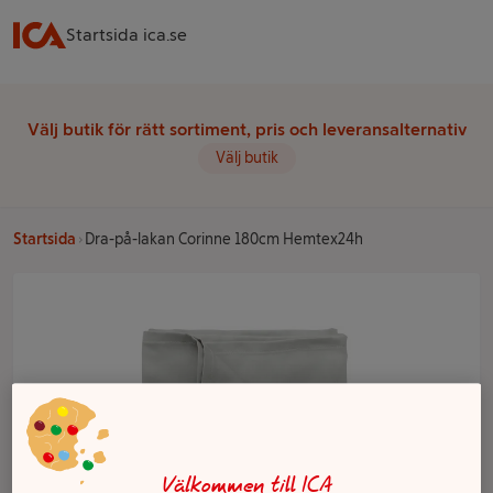
Startsida ica.se
Välj butik för rätt sortiment, pris och leveransalternativ
Välj butik
Startsida
Dra-på-lakan Corinne 180cm Hemtex24h
Välkommen till ICA