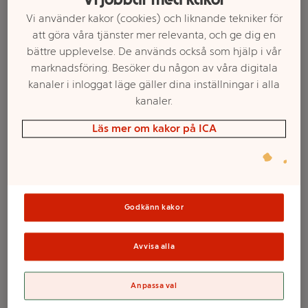
Vi använder kakor (cookies) och liknande tekniker för
att göra våra tjänster mer relevanta, och ge dig en
bättre upplevelse. De används också som hjälp i vår
marknadsföring. Besöker du någon av våra digitala
kanaler i inloggat läge gäller dina inställningar i alla
kanaler.
Läs mer om kakor på ICA
Välj butik och handla
Godkänn kakor
Sortimentet kan variera mellan butikerna
Avvisa alla
Björnbär 125g
Anpassa val