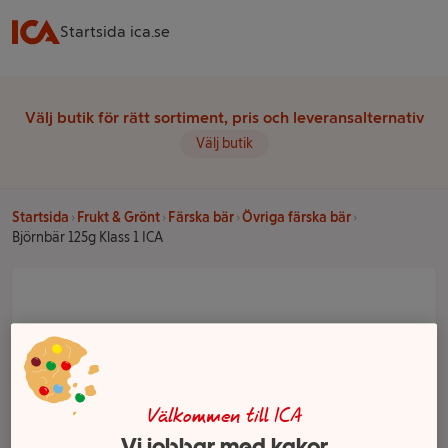
Startsida ica.se
Välj butik för rätt sortiment, pris och leveransalternativ
Välj butik
Startsida
Frukt & Grönt
Färska bär
Övriga färska bär
Björnbär 125g Klass 1 ICA
Välkommen till ICA
Vi jobbar med kakor