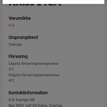
Klass 1 ICA
Varumärke
ICA
Ursprungsland
Sverige
Förvaring
Lägsta förvaringstemperatur
1°C
Högsta förvaringstemperatur
4°C
Kontaktinformation
ICA Sverige AB
Box 4075, 169 04 Solna, Sverige