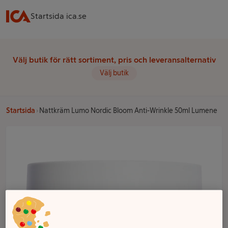
Startsida ica.se
Välj butik för rätt sortiment, pris och leveransalternativ
Välj butik
Startsida
Nattkräm Lumo Nordic Bloom Anti-Wrinkle 50ml Lumene