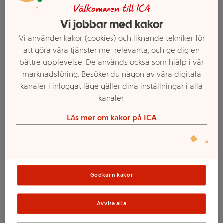
Välkommen till ICA
Vi jobbar med kakor
Vi använder kakor (cookies) och liknande tekniker för
att göra våra tjänster mer relevanta, och ge dig en
bättre upplevelse. De används också som hjälp i vår
marknadsföring. Besöker du någon av våra digitala
kanaler i inloggat läge gäller dina inställningar i alla
kanaler.
Läs mer om kakor på ICA
Välj butik och handla
Sortimentet kan variera mellan butikerna
Godkänn kakor
Nattkräm Lumo
Avvisa alla
Nordic Bloom