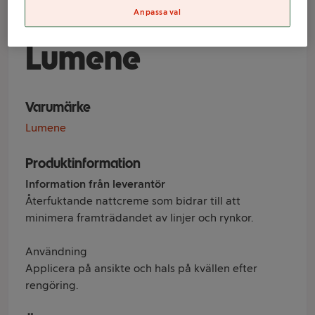
Anti-Wrinkle 50ml
Anpassa val
Lumene
Varumärke
Lumene
Produktinformation
Information från leverantör
Återfuktande nattcreme som bidrar till att
minimera framträdandet av linjer och rynkor.
Användning
Applicera på ansikte och hals på kvällen efter
rengöring.